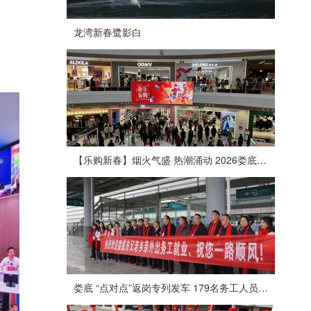
龙湾新春鹭影白
【乐购新春】烟火气盛 热潮涌动 2026娄底春节消费市场喜迎“开门红”
娄底 “点对点”返岗专列发车 179名务工人员免费赴沪