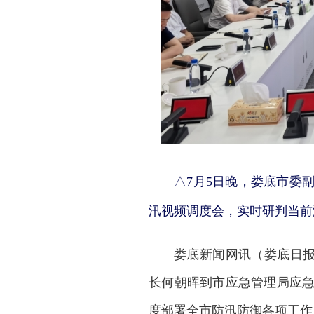
△7月5日晚，娄底市委
汛视频调度会，实时研判当前
娄底新闻网
讯（娄底日报
长何朝晖到市应急管理局应
度部署全市防汛防御各项工作