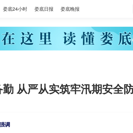
娄底24小时
娄底日报
娄底晚报
备勤 从严从实筑牢汛期安全
强调