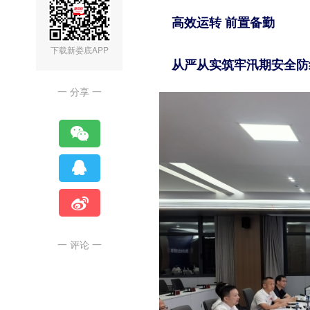
高效运转 前置备勤
下载新娄底APP
从严从实筑牢汛期安全防
一 分享 一
一 评论 一