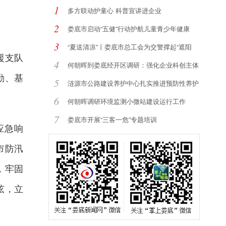
1
多方联动护童心 科普宣讲进企业
2
娄底市启动“五健”行动护航儿童青少年健康
3
“夏送清凉”丨娄底市总工会为交警撑起“遮阳
援支队
4
何朝晖到娄底经开区调研：强化企业科创主体
勤、基
地
5
涟源市公路建设养护中心扎实推进预防性养护
提
6
何朝晖调研环境监测小微站建设运行工作
7
娄底市开展“三客一危”专题培训
应急响
市防汛
，牢固
弦，立