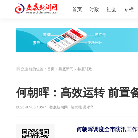
首页
时政
社会
专栏
您当前的位置：
首页
>
娄底新闻
>
娄底时政
何朝晖：高效运转 前置
2026-07-06 13:47
娄底新闻网
邹武雄 吴永华
何朝晖调度全市防汛工作