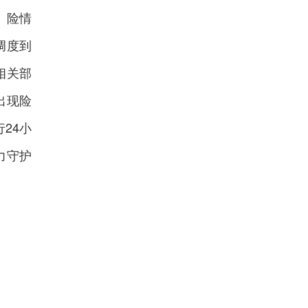
、险情
调度到
相关部
出现险
24小
力守护