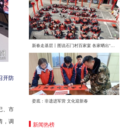
新春走基层丨图说石门村百家宴 各家晒出“拿手菜”
召开防
娄底：非遗进军营 文化迎新春
记、市
情，调
新闻热榜