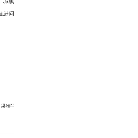
、城镇
推进问
：梁雄军