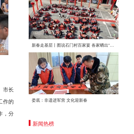
新春走基层丨图说石门村百家宴 各家晒出“拿手菜”
、市长
娄底：非遗进军营 文化迎新春
工作的
作，分
新闻热榜