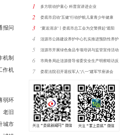
1
多方联动护童心 科普宣讲进企业
2
娄底市启动“五健”行动护航儿童青少年健康
通报问
3
“夏送清凉”丨娄底市总工会为交警撑起“遮阳
4
涟源市公路建设养护中心扎实推进预防性养护
提
5
涟源市开展绿色食品专项培训与监管宣传活动
作机制
6
市商务局赴涟源督导省委安全生产明察暗访反
工作机
馈
7
娄星法院召开退役军人“八一”建军节座谈会
薄弱环
、老旧
升城市