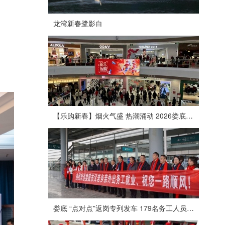
龙湾新春鹭影白
【乐购新春】烟火气盛 热潮涌动 2026娄底春节消费市场喜迎“开门红”
娄底 “点对点”返岗专列发车 179名务工人员免费赴沪