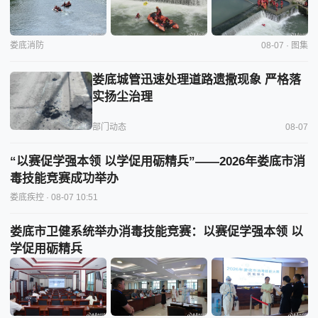
娄底消防
08-07 · 图集
娄底城管迅速处理道路遗撒现象 严格落
实扬尘治理
部门动态
08-07
“以赛促学强本领 以学促用砺精兵”——2026年娄底市消
毒技能竞赛成功举办
娄底疾控
· 08-07 10:51
娄底市卫健系统举办消毒技能竞赛：以赛促学强本领 以
学促用砺精兵