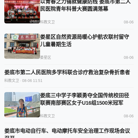
以青春之力铺就健康防线 娄底市第二人
民医院青年科普大赛圆满落幕
科教文卫
08-06
娄星区自然资源局暖心护航农联村留守
儿童暑期生活
娄星区
08-06
娄底市第二人民医院多学科联合诊疗救治复杂骨折患者
科教文卫
· 08-06 11:51
娄底三中学子李颖勇夺全国传统校田径
联赛南部赛区女子U16组1500米冠军
科教文卫
08-06
娄底市电动自行车、电动摩托车安全治理工作现场会议