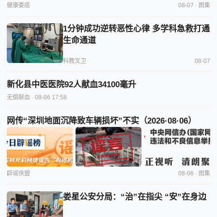
健康娄底
08-07 · 图集
1分钟成功逆转恶性心律 多学科急救打通
生命通道
科教文卫
08-07
新化县中医医院92人献血34100毫升
无偿献血
· 08-06 17:58
网传“深圳地面沉降致车辆损坏”不实（2026·08·06）
辟谣侠盟
08-06 · 图集
娄星公安分局：“治”在指尖 “安”在身边