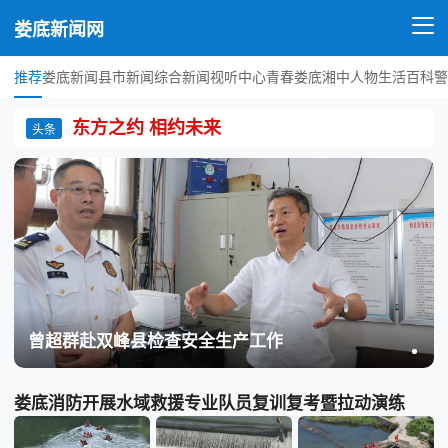
娄底新闻网
推荐
娄底新闻
县市新闻
综合新闻
视听中心
青春娄底
湘中人物
生活百科
警
东方之约 相约未来
头条
曾超群赴双峰县检查安全生产工作
娄底消防开展水域救援专业队员复训复考暨拉动演练