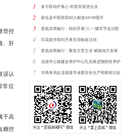
1
多方联动护童心 科普宣讲进企业
2
新化县中医医院92人献血34100毫升
3
娄底农商银行：组织开展“八一”建军节走访慰
糖管控
4
百花超市组织开展无偿献血活动
糖、肝
5
娄底农商银行：聚焦主责主业 赋能地方发展
6
涟源市公路建设养护中心扎实推进预防性养护
提
7
被误认
市商务局赴涟源督导省委安全生产明察暗访反
馈
异常症
属于高
血糖控