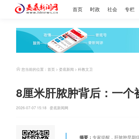
首页
时政
社会
专栏
您当前的位置：
首页
>
娄底新闻
>
科教文卫
8厘米肝脓肿背后：一个
2026-07-07 15:18
娄底新闻网
摘要：
专家提醒，肝脓肿早期