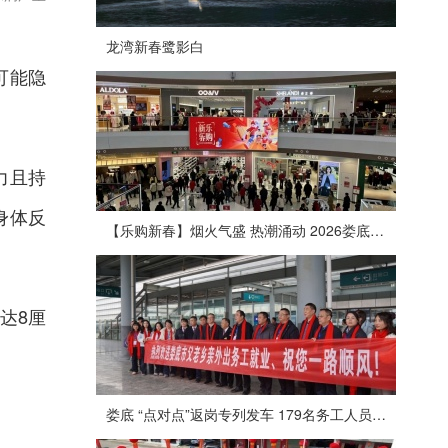
龙湾新春鹭影白
可能隐
力且持
身体反
【乐购新春】烟火气盛 热潮涌动 2026娄底春节消费市场喜迎“开门红”
达8厘
娄底 “点对点”返岗专列发车 179名务工人员免费赴沪