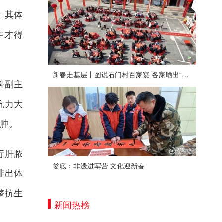
：其体
生才得
新春走基层丨图说石门村百家宴 各家晒出“拿手菜”
科副主
抗力大
肿。
行肝脓
娄底：非遗进军营 文化迎新春
排出体
整抗生
新闻热榜