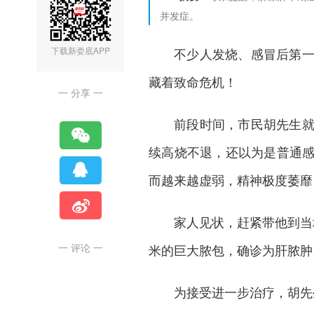
并发症。
下载新娄底APP
不少人发烧、感冒后
第
藏着致命危机！
一 分享 一
前段时间，市民胡先生
续高烧不退，还以为是普通
而越来越虚弱，精神极度萎靡
家人见状，赶紧带他到当
一 评论 一
米的巨大脓包，确诊为肝脓肿
为接受进一步治疗，胡先