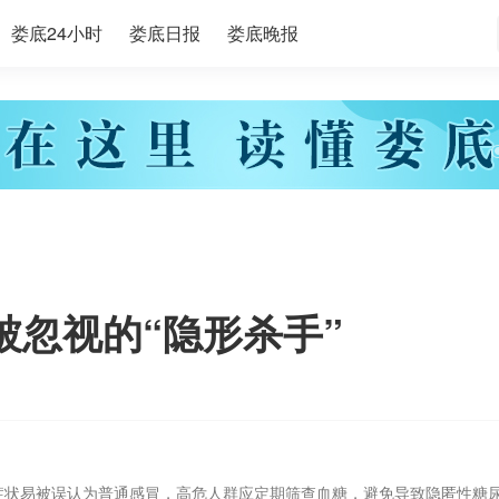
娄底24小时
娄底日报
娄底晚报
被忽视的“隐形杀手”
症状易被误认为普通感冒，高危人群应定期筛查血糖，避免导致隐匿性糖