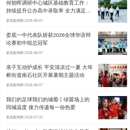
何朝晖调研中心城区基础教育工作：
持续提升公办高中录取率 全力满足群
众对优质教育的需求
娄底新闻网 2026-08-07
娄底一中代表队斩获2026全球华语辩
论赛初中组总冠军
娄底新闻网 2026-08-07
亲子互动护成长 平安清凉过一夏 大埠
桥街道南石社区开展暑期主题活动
娄底新闻网 2026-08-07
我们的足球我们的城⑯丨绿茵场上的
同城温度 接力传递每一份热爱
娄底新闻网 2026-07-31