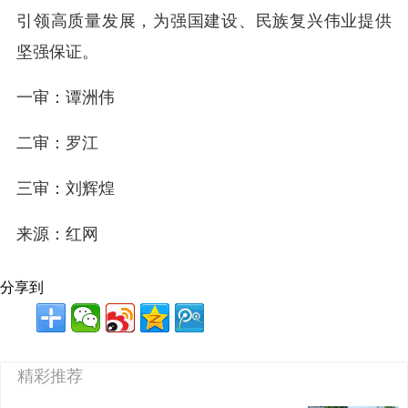
引领高质量发展，为强国建设、民族复兴伟业提供
坚强保证。
一审：谭洲伟
二审：罗江
三审：刘辉煌
来源：红网
分享到
精彩推荐