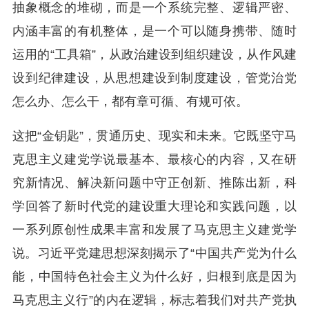
抽象概念的堆砌，而是一个系统完整、逻辑严密、
内涵丰富的有机整体，是一个可以随身携带、随时
运用的“工具箱”，从政治建设到组织建设，从作风建
设到纪律建设，从思想建设到制度建设，管党治党
怎么办、怎么干，都有章可循、有规可依。
这把“金钥匙”，贯通历史、现实和未来。它既坚守马
克思主义建党学说最基本、最核心的内容，又在研
究新情况、解决新问题中守正创新、推陈出新，科
学回答了新时代党的建设重大理论和实践问题，以
一系列原创性成果丰富和发展了马克思主义建党学
说。习近平党建思想深刻揭示了“中国共产党为什么
能，中国特色社会主义为什么好，归根到底是因为
马克思主义行”的内在逻辑，标志着我们对共产党执