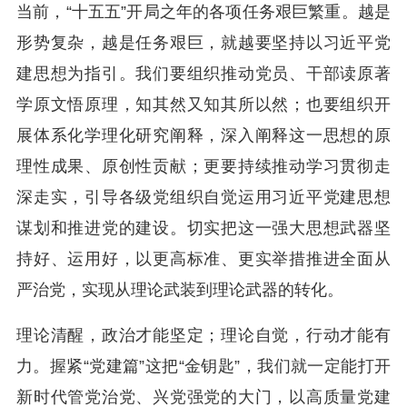
当前，“十五五”开局之年的各项任务艰巨繁重。越是
形势复杂，越是任务艰巨，就越要坚持以习近平党
建思想为指引。我们要组织推动党员、干部读原著
学原文悟原理，知其然又知其所以然；也要组织开
展体系化学理化研究阐释，深入阐释这一思想的原
理性成果、原创性贡献；更要持续推动学习贯彻走
深走实，引导各级党组织自觉运用习近平党建思想
谋划和推进党的建设。切实把这一强大思想武器坚
持好、运用好，以更高标准、更实举措推进全面从
严治党，实现从理论武装到理论武器的转化。
理论清醒，政治才能坚定；理论自觉，行动才能有
力。握紧“党建篇”这把“金钥匙”，我们就一定能打开
新时代管党治党、兴党强党的大门，以高质量党建