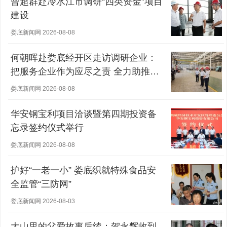
曾超群赴冷水江市调研“四类资金”项目
建设
娄底新闻网 2026-08-08
何朝晖赴娄底经开区走访调研企业：
把服务企业作为应尽之责 全力助推经
营主体稳健发展
娄底新闻网 2026-08-08
华安钢宝利项目洽谈暨第四期投资备
忘录签约仪式举行
娄底新闻网 2026-08-08
护好“一老一小” 娄底织就特殊食品安
全监管“三防网”
娄底新闻网 2026-08-03
大山里的父爱故事后续：贺永辉收到