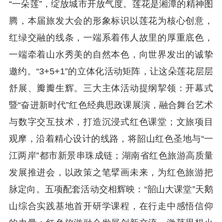
“一朵莲”，绽放城市开放气度。莲花是湘潭的精神图
腾，本届旅发大会的形象标识以莲花为核心创意，
红绿交融的线条，一端系着伟人故里的厚重底色，
一端牵着山水秀美的自然本色，向世界发出的诚挚
邀约。“3+5+1”的立体化活动矩阵，让这朵莲花层层
舒展、瓣瓣生辉。三大主体活动提纲挈领：开幕式
暨“奋进新时代”红色经典思政课展演，融合舞台艺术
与数字交互技术，打造沉浸式红色课堂；文旅项目
观摩，沿着精心设计的线路，将韶山红色圣地与“一
江两岸”都市新景串珠成链；湖南省红色旅游高质量
发展推进会，以政策之笔擘画未来，为红色旅游把
脉定向。五项配套活动交相辉映：“韶山大课堂”天鹅
山综合实践基地首开研学课程，在行走中感悟信仰