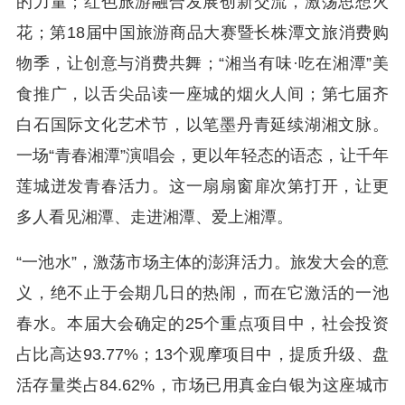
的力量；红色旅游融合发展创新交流，激荡思想火
花；第18届中国旅游商品大赛暨长株潭文旅消费购
物季，让创意与消费共舞；“湘当有味·吃在湘潭”美
食推广，以舌尖品读一座城的烟火人间；第七届齐
白石国际文化艺术节，以笔墨丹青延续湖湘文脉。
一场“青春湘潭”演唱会，更以年轻态的语态，让千年
莲城迸发青春活力。这一扇扇窗扉次第打开，让更
多人看见湘潭、走进湘潭、爱上湘潭。
“一池水”，激荡市场主体的澎湃活力。旅发大会的意
义，绝不止于会期几日的热闹，而在它激活的一池
春水。本届大会确定的25个重点项目中，社会投资
占比高达93.77%；13个观摩项目中，提质升级、盘
活存量类占84.62%，市场已用真金白银为这座城市