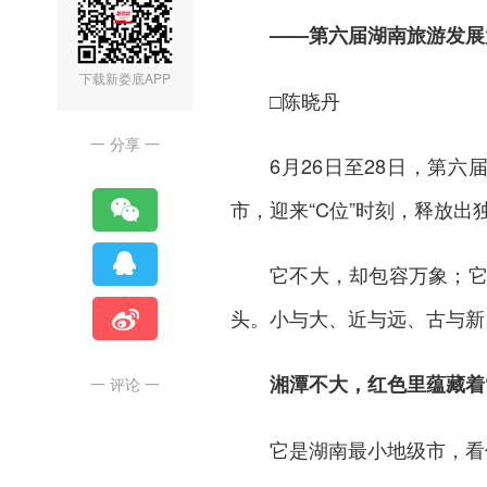
——第六届湖南旅游发展
下载新娄底APP
□陈晓丹
一 分享 一
6月26日至28日，第
市，迎来“C位”时刻，释放出
它不大，却包容万象；
头。小与大、近与远、古与新
湘潭不大，红色里蕴藏着
一 评论 一
它是湖南最小地级市，看似