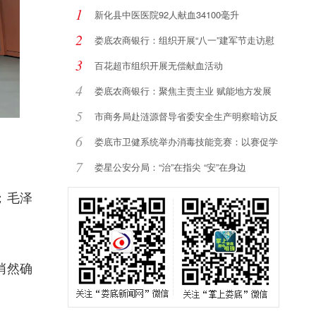
1
新化县中医医院92人献血34100毫升
2
娄底农商银行：组织开展“八一”建军节走访慰
3
百花超市组织开展无偿献血活动
4
娄底农商银行：聚焦主责主业 赋能地方发展
5
市商务局赴涟源督导省委安全生产明察暗访反
馈
6
娄底市卫健系统举办消毒技能竞赛：以赛促学
强
7
娄星公安分局：“治”在指尖 “安”在身边
；毛泽
悄然确