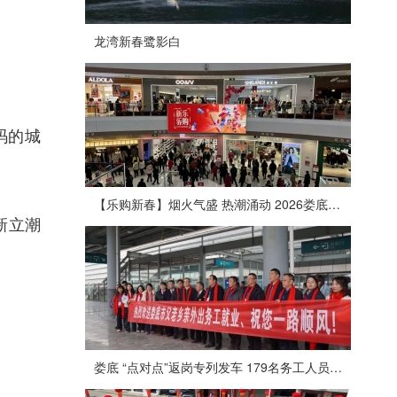
龙湾新春鹭影白
码的城
【乐购新春】烟火气盛 热潮涌动 2026娄底春节消费市场喜迎“开门红”
新立潮
娄底 “点对点”返岗专列发车 179名务工人员免费赴沪