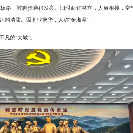
石板路，被脚步磨得发亮。旧时商铺林立，人肩相接，空
莲的清甜。因商业繁华，人称“金湘潭”。
不凡的“大城”。