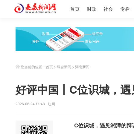
首页
时政
社会
专栏
您当前的位置：
首页
>
综合新闻
>
湖南新闻
好评中国丨C位识城，遇
2026-06-24 11:48
红网
C位识城，遇见湘潭的辩