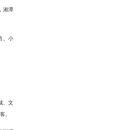
，湘潭
语。小
城、文
客。