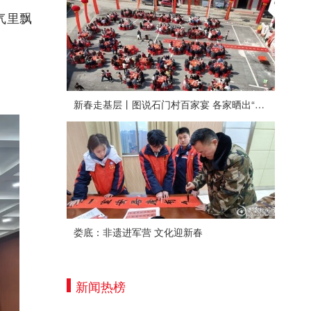
气里飘
新春走基层丨图说石门村百家宴 各家晒出“拿手菜”
娄底：非遗进军营 文化迎新春
新闻热榜