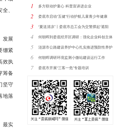
1
多方联动护童心 科普宣讲进企业
安全、
2
娄底市启动“五健”行动护航儿童青少年健康
3
“夏送清凉”丨娄底市总工会为交警撑起“遮阳
4
何朝晖到娄底经开区调研：强化企业科创主体
、发展
地
5
涟源市公路建设养护中心扎实推进预防性养护
要绷紧
提
6
何朝晖调研环境监测小微站建设运行工作
高效执
7
娄底市开展“三客一危”专题培训
穿筹备
门坚守
落地落
、最实