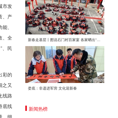
城市发
质、产
功能、
效、全
新春走基层丨图说石门村百家宴 各家晒出“拿手菜”
”、民
出彩的
细之又
娄底：非遗进军营 文化迎新春
化线路
持底线
新闻热榜
量，细