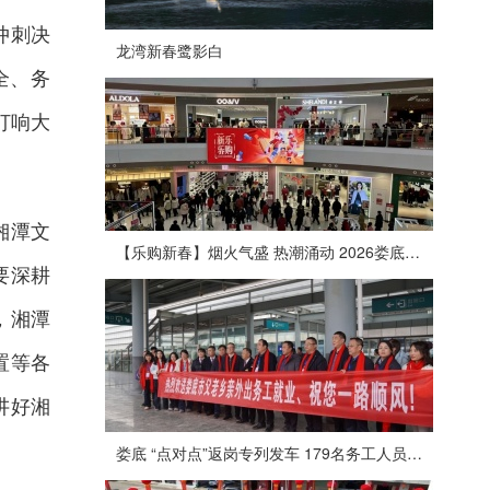
冲刺决
龙湾新春鹭影白
全、务
打响大
湘潭文
【乐购新春】烟火气盛 热潮涌动 2026娄底春节消费市场喜迎“开门红”
要深耕
，湘潭
置等各
讲好湘
娄底 “点对点”返岗专列发车 179名务工人员免费赴沪