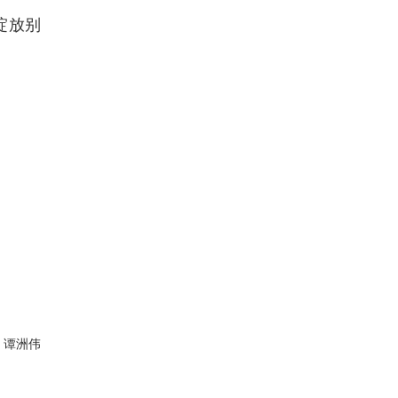
绽放别
：谭洲伟