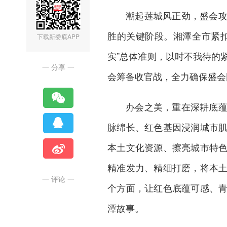
潮起莲城风正劲，盛会
胜的关键阶段。湘潭全市紧扣
下载新娄底APP
实”总体准则，以时不我待的
一 分享 一
会筹备收官战，全力确保盛会
办会之美，重在深耕底
脉绵长、红色基因浸润城市
本土文化资源、擦亮城市特
精准发力、精细打磨，将本
一 评论 一
个方面，让红色底蕴可感、
潭故事。