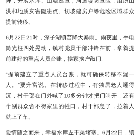
阵，开展水库、山塘巡查，河道堤防查险，组织山
洪和地质灾害隐患点、切坡建房户等危险区域群众
提前转移。
6月22日21时，深子湖镇普降大暴雨。雨夜里，手电
筒光柱四处晃动，镇村党员干部冲锋在前，拿着提
前建好的重点人员台账，挨家挨户敲门。
“提前建立了重点人员台账，就可确保转移不漏一
人。”粟升富说。在转移过程中，有独居老人睡得
沉，村干部在门外喊了10多分钟才把门叫开；还有
个别群众舍不得家里的牲口，村干部急了，拉着人
就上了车。
险情随之而来，幸福水库左干渠堵塞。6月22日，镇