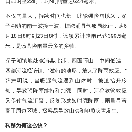
日21时至22时，1小时雨量达62.4毫米。
不仅雨量大，持续时间也长。此轮强降雨以来，深
子湖镇的雨一波接一波。据溆浦县气象局统计，从6
月18日8时到23日8时，该镇累计降雨已达399.5毫
米，是该县降雨量最多的乡镇。
深子湖镇地处溆浦县北部，四面环山、中间低洼，
四都河流经该镇。“独特的地形，放大了降雨效应。”
薛志明说，当暖湿气流遇到山体时，被迫抬升冷
却，导致强降雨维持和加强。同时，河谷狭管效应
又促使气流汇聚，反复形成短时强降雨，雨量显著
高于周边区域，极容易导致山洪和地质灾害发生。
转移为何这么快？