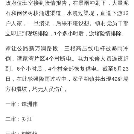
政府值班室接到险情报告，在暴雨冲刷下，大量泥
石和倒伏树枝涌进渠道，水漫过渠堤，直逼下游12
户人家，一旦溃渠，后果不堪设想。镇村党员干部
立即赶到现场排险，1个多小时后，淤堵险情排除。
谭让公路新万润路段，三根高压线电杆被暴雨冲
倒，谭家湾片区4个村断电。电力抢修人员连夜赶
到。6个小时后，4个村全部恢复供电。截至6月23
日，在此轮强降雨过程中，深子湖镇共出现42处塌
方和滑坡，均无人员伤亡。
一审：谭洲伟
二审：罗江
三审：刘辉煌