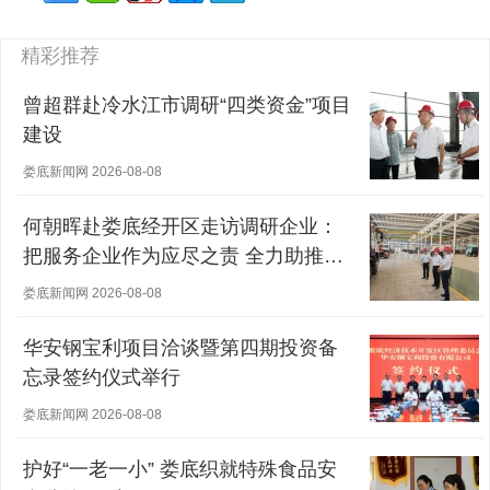
精彩推荐
曾超群赴冷水江市调研“四类资金”项目
建设
娄底新闻网 2026-08-08
何朝晖赴娄底经开区走访调研企业：
把服务企业作为应尽之责 全力助推经
营主体稳健发展
娄底新闻网 2026-08-08
华安钢宝利项目洽谈暨第四期投资备
忘录签约仪式举行
娄底新闻网 2026-08-08
护好“一老一小” 娄底织就特殊食品安