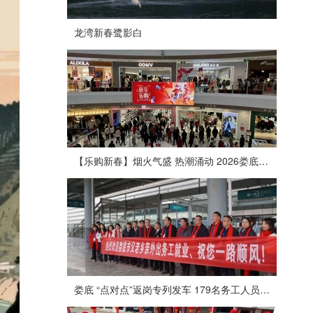
龙湾新春鹭影白
【乐购新春】烟火气盛 热潮涌动 2026娄底春节消费市场喜迎“开门红”
娄底 “点对点”返岗专列发车 179名务工人员免费赴沪