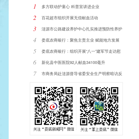
1
多方联动护童心 科普宣讲进企业
2
百花超市组织开展无偿献血活动
3
涟源市公路建设养护中心扎实推进预防性养护
提
4
娄底农商银行：聚焦主责主业 赋能地方发展
5
娄底农商银行：组织开展“八一”建军节走访慰
6
新化县中医医院92人献血34100毫升
7
市商务局赴涟源督导省委安全生产明察暗访反
馈