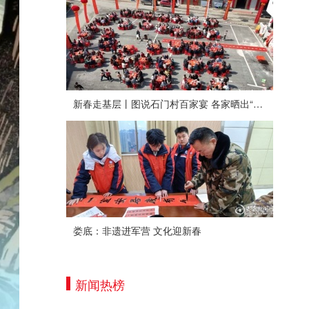
新春走基层丨图说石门村百家宴 各家晒出“拿手菜”
娄底：非遗进军营 文化迎新春
新闻热榜