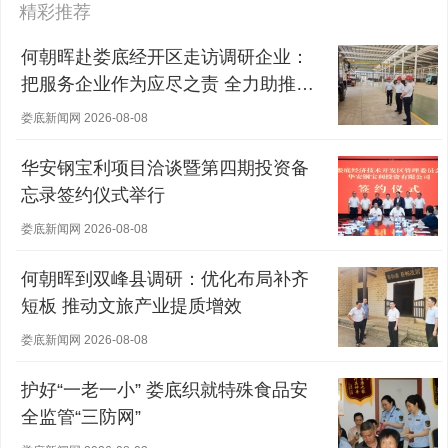
精彩推荐
何朝晖赴娄底经开区走访调研企业：
把服务企业作为应尽之责 全力助推经
营主体稳健发展
娄底新闻网 2026-08-08
华安钢宝利项目洽谈暨第四期投资备
忘录签约仪式举行
娄底新闻网 2026-08-08
何朝晖到双峰县调研：优化布局补齐
短板 推动文旅产业提质增效
娄底新闻网 2026-08-08
护好“一老一小” 娄底织就特殊食品安
全监管“三防网”