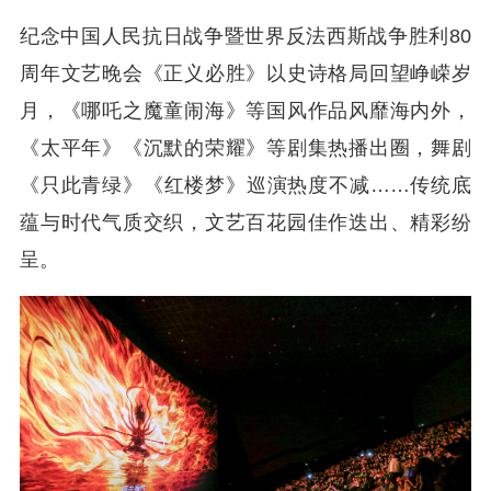
纪念中国人民抗日战争暨世界反法西斯战争胜利80
周年文艺晚会《正义必胜》以史诗格局回望峥嵘岁
月，《哪吒之魔童闹海》等国风作品风靡海内外，
《太平年》《沉默的荣耀》等剧集热播出圈，舞剧
《只此青绿》《红楼梦》巡演热度不减……传统底
蕴与时代气质交织，文艺百花园佳作迭出、精彩纷
呈。