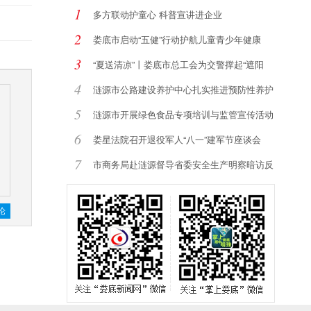
1
多方联动护童心 科普宣讲进企业
2
娄底市启动“五健”行动护航儿童青少年健康
3
“夏送清凉”丨娄底市总工会为交警撑起“遮阳
4
涟源市公路建设养护中心扎实推进预防性养护
提
5
涟源市开展绿色食品专项培训与监管宣传活动
6
娄星法院召开退役军人“八一”建军节座谈会
7
市商务局赴涟源督导省委安全生产明察暗访反
馈