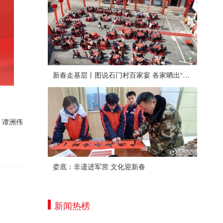
新春走基层丨图说石门村百家宴 各家晒出“拿手菜”
：谭洲伟
娄底：非遗进军营 文化迎新春
新闻热榜