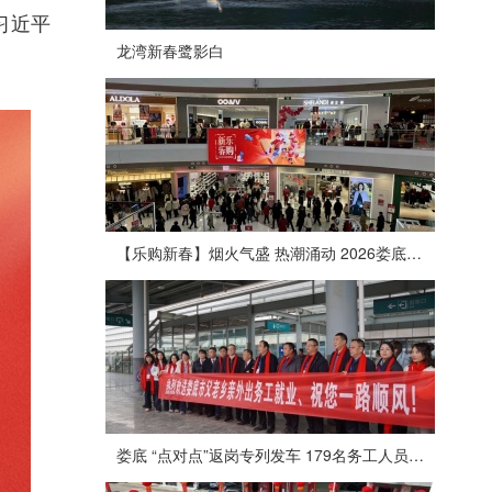
习近平
龙湾新春鹭影白
【乐购新春】烟火气盛 热潮涌动 2026娄底春节消费市场喜迎“开门红”
娄底 “点对点”返岗专列发车 179名务工人员免费赴沪