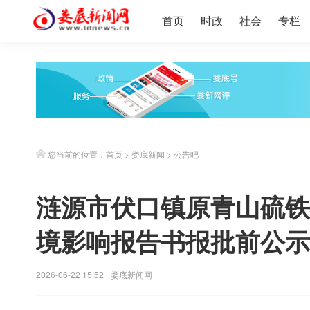
首页
时政
社会
专栏
您当前的位置：
首页
>
娄底新闻
>
公告吧
涟源市伏口镇原青山硫铁
境影响报告书报批前公示
2026-06-22 15:52
娄底新闻网