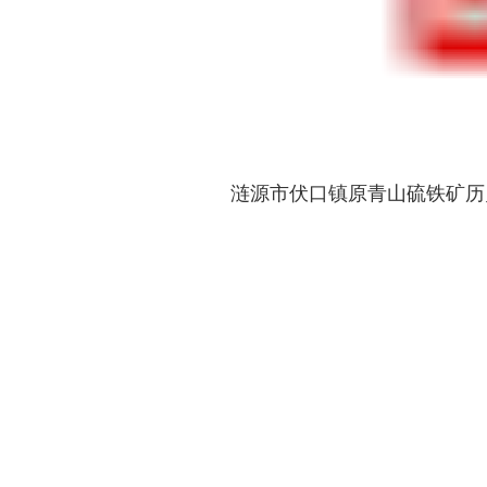
涟源市伏口镇原青山硫铁矿历史