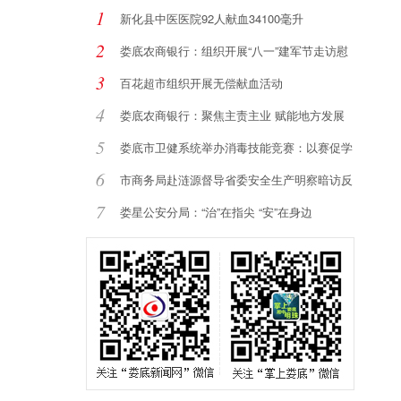
1
新化县中医医院92人献血34100毫升
2
娄底农商银行：组织开展“八一”建军节走访慰
3
百花超市组织开展无偿献血活动
4
娄底农商银行：聚焦主责主业 赋能地方发展
5
娄底市卫健系统举办消毒技能竞赛：以赛促学
强
6
市商务局赴涟源督导省委安全生产明察暗访反
馈
7
娄星公安分局：“治”在指尖 “安”在身边