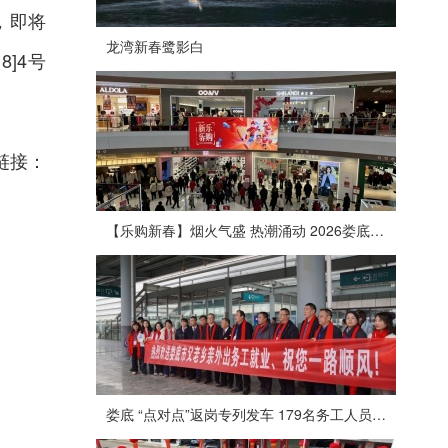
，即将
龙湾新春鹭影白
]4号
链接：
【乐购新春】烟火气盛 热潮涌动 2026娄底春节消费市场喜迎“开门红”
娄底 “点对点”返岗专列发车 179名务工人员免费赴沪