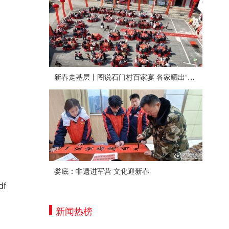
新春走基层丨图说石门村百家宴 各家晒出“拿手菜”
娄底：非遗进军营 文化迎新春
f
新闻热榜