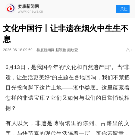
娄底新闻网
+关注
www.ldnews.cn
文化中国行丨让非遗在烟火中生生不
息
2026-06-18 09:59
娄底新闻网 赵颖艳 颜玟萱
6月13日，是我国今年的“文化和自然遗产日”。当“非
遗，让生活更美好”的主题在各地回响，我们不禁把
目光投向脚下这片土地——湘中娄底。这里蕴藏着
怎样的非遗宝库？它们又如何与我们的日常悄然相
拥？
有人以为，非遗是博物馆里的陈列、古籍里的文
字，与快节奏的现代生活隔着一层。可你若留意，