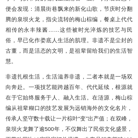
便会发现：清晨街巷飘来的新化山歌，节庆时分翻
腾的泉坝火龙，指尖流转的梅山棕编，餐桌上代代
相传的永丰辣酱……这些被时光淬炼的技艺与民
俗，早已化作娄底人生活的肌理。非遗不是尘封的
古董，而是活态的文明，是祖辈留给我们的生活智
慧。
非遗扎根生活，生活滋养非遗，二者本就是一场双
向奔赴。一项技艺能跨越百年、代代延续，根源就
在于它始终服务于人、融入生活。在涟源，梅山棕
编从祖辈糊口的技艺发展为远销海外的文化名片，
传承人坚守数十载让一片棕叶“变”出产值；在双峰，
泉坝火龙舞了逾500年，不仅舞出了民俗文化盛景，