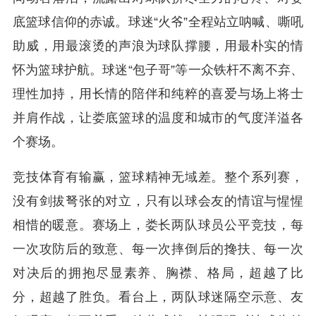
底篮球信仰的赤诚。球迷“火爷”全程站立呐喊、嘶吼
助威，用最滚烫的声浪为球队撑腰，用最朴实的情
怀为篮球护航。球迷“包子哥”等一众铁杆不离不弃、
理性加持，用长情的陪伴和纯粹的喜爱与场上将士
并肩作战，让娄底篮球的温度和城市的气度洋溢各
个赛场。
竞技体育有输赢，篮球精神无域差。整个系列赛，
没有剑拔弩张的对立，只有以球会友的情谊与惺惺
相惜的暖意。赛场上，娄长两队球员公平竞技，每
一次攻防后的致意、每一次摔倒后的搀扶、每一次
对决后的拥抱尽显素养、胸襟、格局，超越了比
分，超越了胜负。看台上，两队球迷隔空示意、友