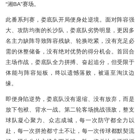
“湘BA”赛场。
此番系列赛，娄底队开局便身处逆境。面对阵容强
大、攻防均衡的长沙队，娄底队劣势明显，更因多
名主力缺阵导致阵容残缺、轮换吃紧，没有充足必
需的休整储备，没有绝对优势的得分机会。首回合
主场作战，娄底队全力拼搏、奋起追分，但受限于
体能与阵容短板，终以遗憾落败，被逼至淘汰边
缘。
即便身陷逆势，娄底队没有退缩、没有放弃，而是
放下包袱、背水一战。第二轮客场挑战强敌，整支
球队凝心聚力、众志成城，每一次防守都全力以
赴，每一次拼抢都寸土不让，每一次传球都默契流