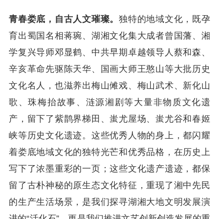
青春娄底，自古人文璀璨。
独特的地域文化，既孕
育出蜀国名相蒋琬、湖湘文化集大成者曾国藩、湘
学复兴导师邓显鹤、中共早期卓越领导人蔡和森、
辛亥革命先驱陈天华、国画大师王憨山等大批历史
文化名人，也滋养出梅山傩戏、梅山武术、新化山
歌、珠梅抬故事、涟源湘剧等大量非物质文化遗
产，留下了紫鹊界梯田、蚩尤屋场、蚩尤谷和春姬
峡等历史文化遗迹。这些优秀人物的身上，都闪耀
着娄底地域文化的独特光芒和优秀品格，在历史上
写下了浓墨重彩的一页；这些文化遗产遗迹，都保
留了古朴神秘的原生态文化特征，重现了湘中先民
的生产生活场景，是我们探寻湖湘大地文明发展演
进的“活化石”，更是我们推进文艺创新创造发展的重