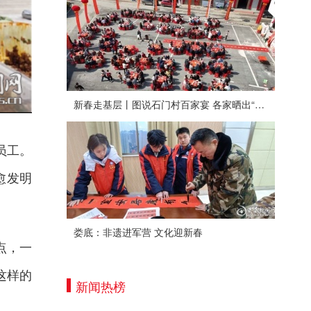
新春走基层丨图说石门村百家宴 各家晒出“拿手菜”
员工。
愈发明
娄底：非遗进军营 文化迎新春
点，一
这样的
新闻热榜