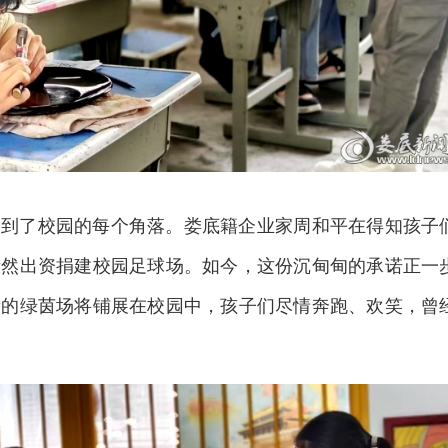
伸到了校园的每个角落。娄底籍企业家周和平在得知孩子
毅然出资捐建校园足球场。如今，这份沉甸甸的承诺正一
新的绿茵场将铺展在校园中，孩子们尽情奔跑、欢笑，曾