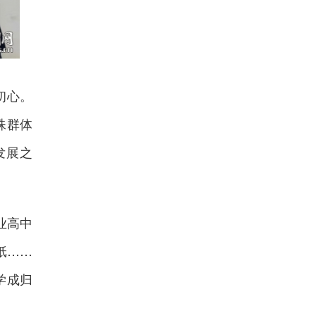
初心。
殊群体
发展之
业高中
纸……
学成归