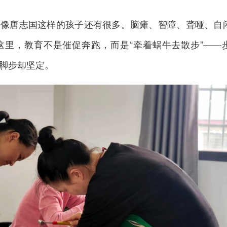
，像唐志国这样的孩子还有很多。脑瘫、智障、聋哑、自
这里，教育不是催促奔跑，而是“牵着蜗牛去散步”——
脚步却坚定。