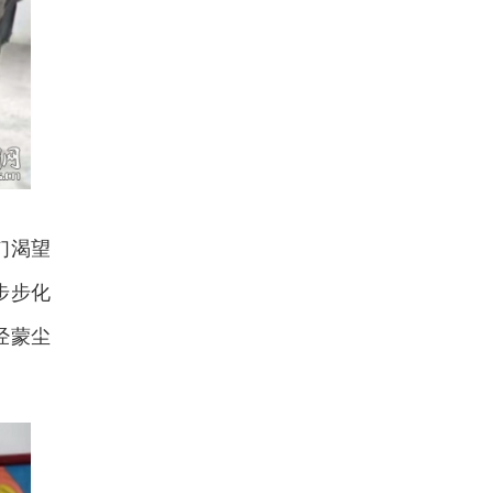
们渴望
步步化
经蒙尘