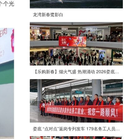
个个光
龙湾新春鹭影白
【乐购新春】烟火气盛 热潮涌动 2026娄底春节消费市场喜迎“开门红”
娄底 “点对点”返岗专列发车 179名务工人员免费赴沪