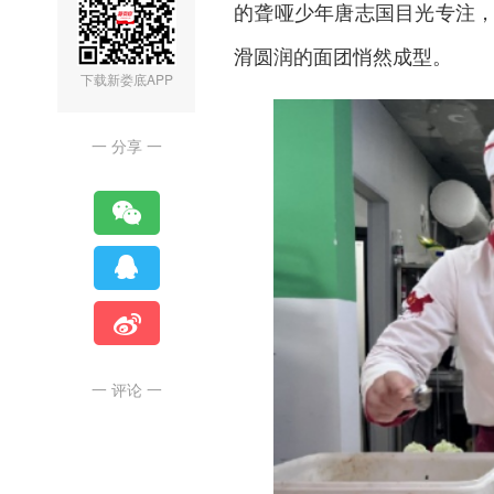
的聋哑少年唐志国目光专注
滑圆润的面团悄然成型。
下载新娄底APP
一 分享 一
一 评论 一