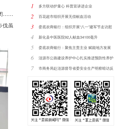
1
多方联动护童心 科普宣讲进企业
闭……
2
百花超市组织开展无偿献血活动
步伐虽
3
娄底农商银行：组织开展“八一”建军节走访慰
4
新化县中医医院92人献血34100毫升
5
娄底农商银行：聚焦主责主业 赋能地方发展
6
涟源市公路建设养护中心扎实推进预防性养护
提
7
市商务局赴涟源督导省委安全生产明察暗访反
馈