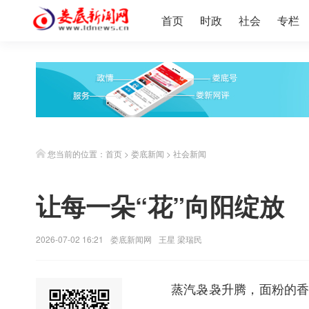
首页
时政
社会
专栏
您当前的位置：
首页
>
娄底新闻
>
社会新闻
让每一朵“花”向阳绽放
2026-07-02 16:21
娄底新闻网
王星 梁瑞民
蒸汽袅袅升腾，面粉的香