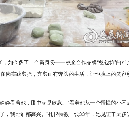
子，如今多了一个新身份——校企合作品牌“憨包坊”的准
天在岗实践实操，充实而有奔头的生活，让他脸上的笑容
静静看着他，眼中满是欣慰。“看着他从一个懵懂的小不
子，我比谁都高兴。”扎根特教一线33年，她见证了太多