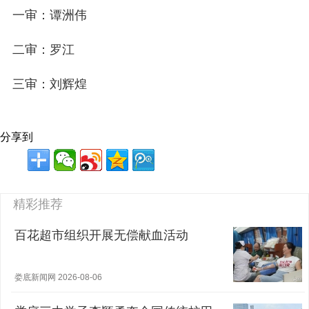
一审：谭洲伟
二审：罗江
三审：刘辉煌
分享到
精彩推荐
百花超市组织开展无偿献血活动
娄底新闻网 2026-08-06