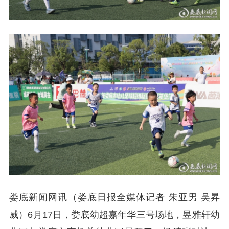
娄底新闻网讯（娄底日报全媒体记者 朱亚男 吴昇
威）6月17日，娄底幼超嘉年华三号场地，昱雅轩幼