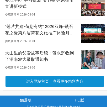
宣讲新模式
娄底新闻网 2026-08-01
“莲片共建·荷您有约” 2026双峰·锁石
花之缘第八届荷花文旅推广体验月盛
大开幕
娄底新闻网 2026-08-01
大山里的父爱故事后续：贺永辉收到
了湖南农大录取通知书
娄底新闻网 2026-08-02
进入网站首页，查看更多精彩内容
触屏版
PC版
Copyright © 2015 ldnews.cn All Rights Reserved