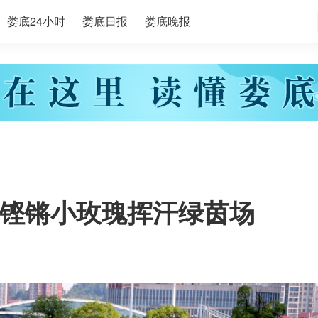
娄底24小时
娄底日报
娄底晚报
铿锵小玫瑰挥汗绿茵场