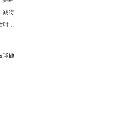
，踢得
话时，
被球砸