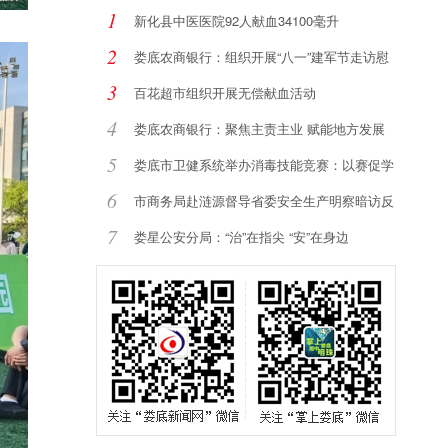
1
新化县中医医院92人献血34100毫升
2
娄底农商银行：组织开展“八一”建军节走访慰
3
百花超市组织开展无偿献血活动
4
娄底农商银行：聚焦主责主业 赋能地方发展
5
娄底市卫健系统举办消毒技能竞赛：以赛促学
强
6
市商务局赴涟源督导省委安全生产明察暗访反
馈
7
娄星公安分局：“治”在指尖 “安”在身边