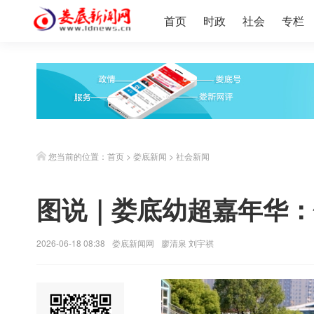
首页
时政
社会
专栏
您当前的位置：
首页
>
娄底新闻
>
社会新闻
图说｜娄底幼超嘉年华：
2026-06-18 08:38
娄底新闻网
廖清泉 刘宇祺