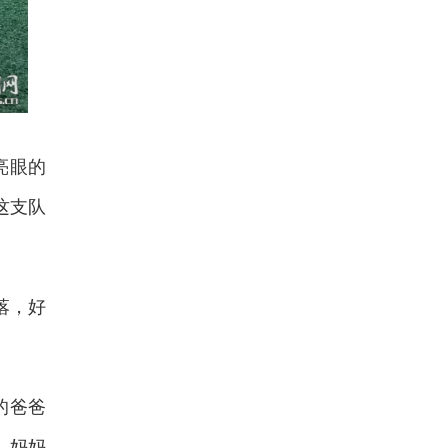
亮眼的
这支队
落，好
的爸爸
，妈妈