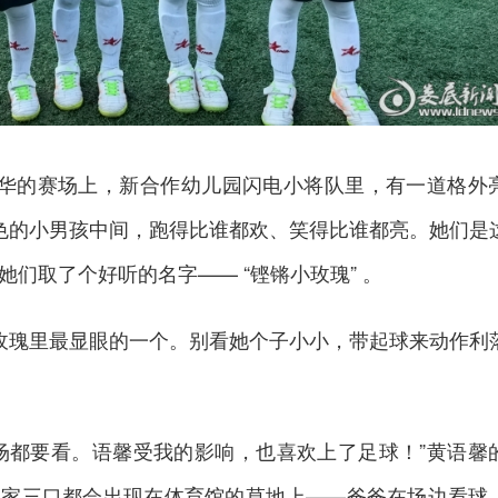
年华的赛场上，新合作幼儿园闪电小将队里，有一道格外
色的小男孩中间，跑得比谁都欢、笑得比谁都亮。她们是
们取了个好听的名字—— “铿锵小玫瑰” 。
玫瑰里最显眼的一个。别看她个子小小，带起球来动作利
场都要看。语馨受我的影响，也喜欢上了足球！”黄语馨
一家三口都会出现在体育馆的草地上——爸爸在场边看球