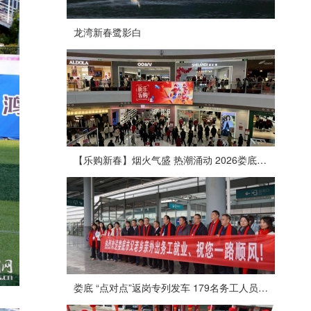
龙湾新春鹭影白
【乐购新春】烟火气盛 热潮涌动 2026娄底春节消费市场喜迎“开门红”
娄底 “点对点”返岗专列发车 179名务工人员免费赴沪