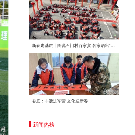
新春走基层丨图说石门村百家宴 各家晒出“拿手菜”
娄底：非遗进军营 文化迎新春
新闻热榜