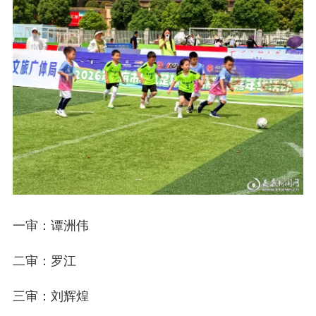
一审：谭洲伟
二审：罗江
三审：刘辉煌