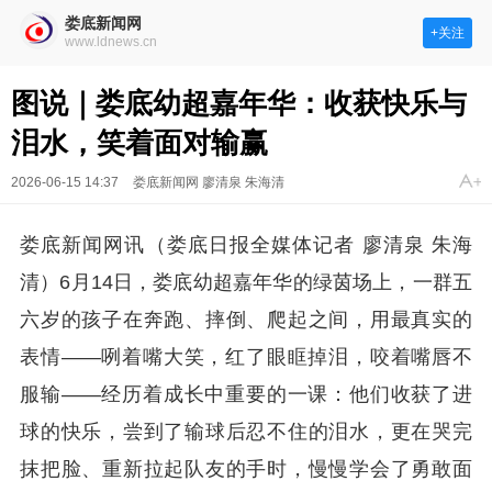
娄底新闻网
+关注
www.ldnews.cn
图说｜娄底幼超嘉年华：收获快乐与
泪水，笑着面对输赢
2026-06-15 14:37
娄底新闻网 廖清泉 朱海清
娄底新闻网讯（娄底日报全媒体记者 廖清泉 朱海
清）6月14日，娄底幼超嘉年华的绿茵场上，一群五
六岁的孩子在奔跑、摔倒、爬起之间，用最真实的
表情——咧着嘴大笑，红了眼眶掉泪，咬着嘴唇不
服输——经历着成长中重要的一课：他们收获了进
球的快乐，尝到了输球后忍不住的泪水，更在哭完
抹把脸、重新拉起队友的手时，慢慢学会了勇敢面