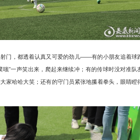
脚射门，都透着认真又可爱的劲儿——有的小朋友追着球
噗嗤”一声笑出来，爬起来继续冲；有的传球时没对准队
得大家哈哈大笑；还有的守门员紧张地攥着拳头，眼睛瞪