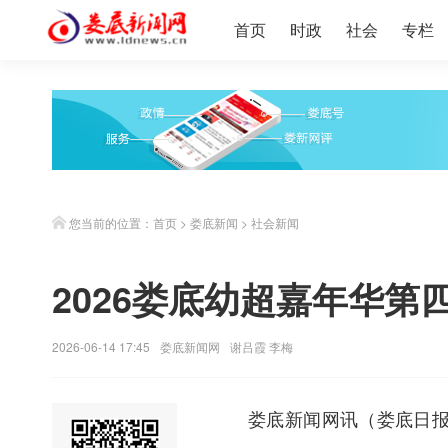
首页
时政
社会
专栏
您当前的位置：
首页
>
娄底新闻
>
社会新闻
2026娄底幼超嘉年华第
2026-06-14 17:45
娄底新闻网
谢吕霞 李梅
娄底新闻网
讯（娄底日报