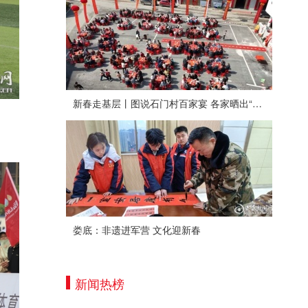
新春走基层丨图说石门村百家宴 各家晒出“拿手菜”
娄底：非遗进军营 文化迎新春
新闻热榜