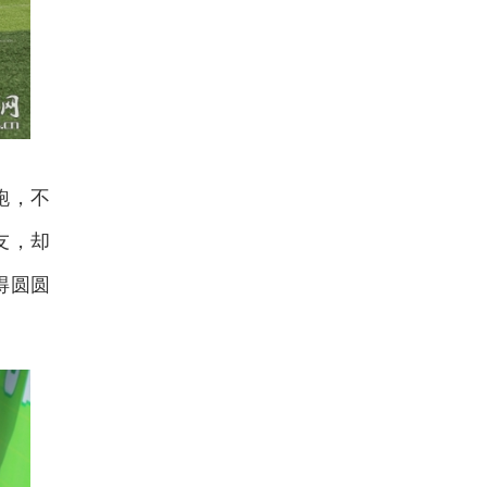
跑，不
友，却
得圆圆