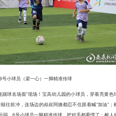
6号小球员（梁一心）一脚精准传球
娃踢球名场面”现场！宝高幼儿园的小球员，穿着亮黄色
颠往前冲，连场边的叔叔阿姨都忍不住跟着喊“加油”；
甘示弱，6号小球员一脚精准传球，把对手都看愣了；树人