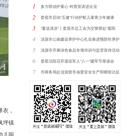
1
多方联动护童心 科普宣讲进企业
2
娄底市启动“五健”行动护航儿童青少年健康
3
“夏送清凉”丨娄底市总工会为交警撑起“遮阳
4
涟源市公路建设养护中心扎实推进预防性养护
提
5
涟源市开展绿色食品专项培训与监管宣传活动
6
娄星法院召开退役军人“八一”建军节座谈会
7
市商务局赴涟源督导省委安全生产明察暗访反
馈
球衣，
枫坪镇
幼儿园