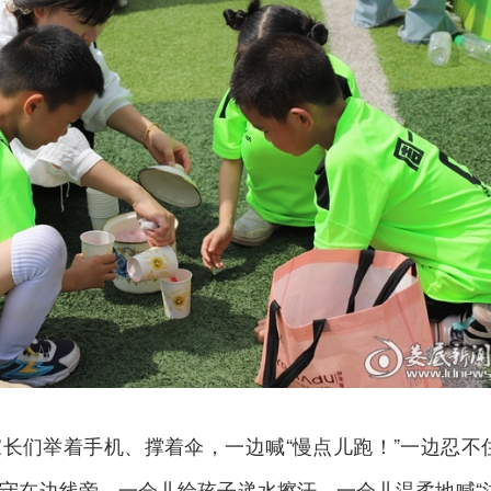
长们举着手机、撑着伞，一边喊“慢点儿跑！”一边忍不
守在边线旁，一会儿给孩子递水擦汗，一会儿温柔地喊“