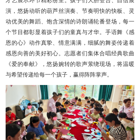
才艺展示环节精彩纷呈。孩子们大胆登台、自信展
演，悠扬动听的葫芦丝演奏、节奏明快的快板、灵
动优美的舞蹈、饱含深情的诗朗诵轮番登场，每一
个节目都彰显着孩子们的童真与才华。手语舞《感
恩的心》动作真挚、情意满满，细腻的舞姿传递着
感恩向善的美好初心。志愿者们集体合唱经典歌曲
《爱的奉献》，悠扬婉转的歌声萦绕现场，将温暖
与希望传递给每一个孩子，赢得阵阵掌声。