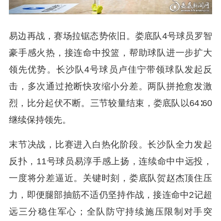
易边再战，赛场拉锯态势依旧。娄底队4号球员罗智
豪手感火热，接连命中投篮，帮助球队进一步扩大
领先优势。长沙队4号球员卢佳宁带领球队发起反
击，多次通过抢断快攻缩小分差。两队拼抢愈发激
烈，比分起伏不断。三节较量结束，娄底队以64∶60
继续保持领先。
末节决战，比赛进入白热化阶段。长沙队全力发起
反扑，11号球员易淳手感上扬，连续命中中远投，
一度将分差逼近。关键时刻，娄底队贺赵杰顶住压
力，即便腿部抽筋不适仍坚持作战，接连命中2记超
远三分稳住军心；全队防守持续施压限制对手突