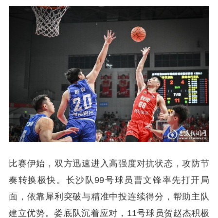
比赛伊始，双方迅速进入高强度对抗状态，攻防节
奏转换极快。长沙队99号球员曹文锋率先打开局
面，依靠犀利突破与精准中投连续得分，帮助主队
建立优势。娄底队沉着应对，11号球员贺赵杰积极