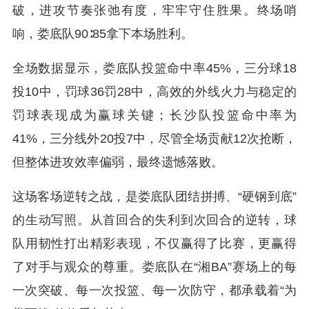
破，进攻节奏张弛有度，牢牢守住胜果。终场哨
响，娄底队90∶85拿下本场胜利。
全场数据显示，娄底队投篮命中率45%，三分球18
投10中，罚球36罚28中，高效的外线火力与稳定的
罚球表现成为赢球关键；长沙队投篮命中率为
41%，三分线外20投7中，尽管全场贡献12次抢断，
但整体进攻效率偏弱，最终遗憾落败。
这场客场逆转之战，是娄底队团结拼搏、“硬钢到底”
的生动写照。从首回合的失利到次回合的逆转，球
队用韧性打出精彩表现，不仅赢得了比赛，更赢得
了对手与观众的尊重。娄底队在“湘BA”赛场上的每
一次突破、每一次投篮、每一次防守，都承载着“为