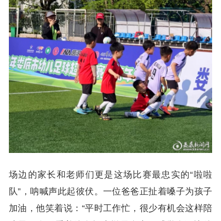
场边的家长和老师们更是这场比赛最忠实的“啦啦
队”，呐喊声此起彼伏。一位爸爸正扯着嗓子为孩子
加油，他笑着说：“平时工作忙，很少有机会这样陪