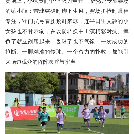
赛场上，小球员们个个“火力全开”，俨然是专业赛场
的缩小版：带球突破时脚下生风，赛场拼抢时眼神
专注，守门员弓着腰紧盯来球，连平日里文静的小
女孩也不甘示弱，在攻防转换中上演精彩对抗。摔
倒了就立刻爬起来，丢球了也不气馁，一次成功的
抢断、一脚精准的传球、一个奋力的扑救，都能引
来场边观众的阵阵欢呼与掌声。