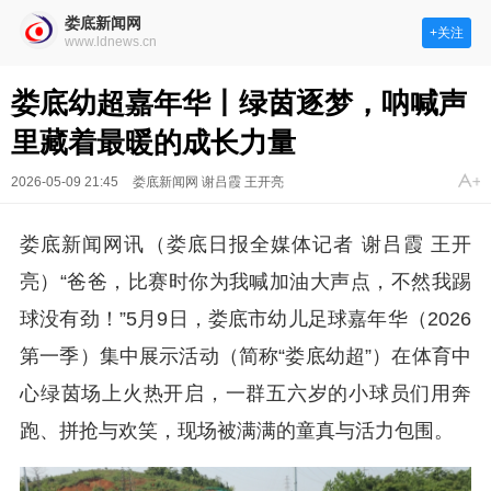
娄底新闻网
+关注
www.ldnews.cn
娄底幼超嘉年华丨绿茵逐梦，呐喊声
里藏着最暖的成长力量
2026-05-09 21:45
娄底新闻网 谢吕霞 王开亮
娄底新闻网讯（娄底日报全媒体记者 谢吕霞 王开
亮）“爸爸，比赛时你为我喊加油大声点，不然我踢
球没有劲！”5月9日，娄底市幼儿足球嘉年华（2026
第一季）集中展示活动（简称“娄底幼超”）在体育中
心绿茵场上火热开启，一群五六岁的小球员们用奔
跑、拼抢与欢笑，现场被满满的童真与活力包围。