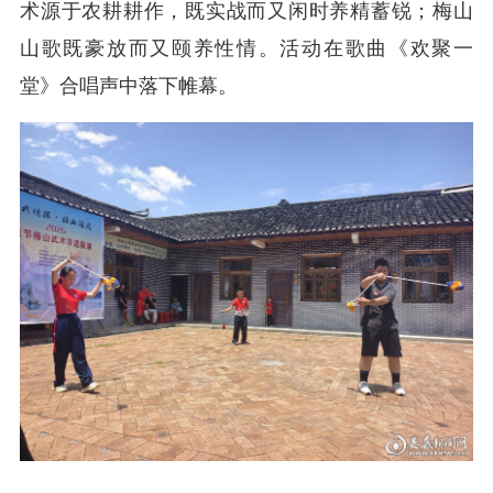
术源于农耕耕作，既实战而又闲时养精蓄锐；梅山
山歌既豪放而又颐养性情。活动在歌曲《欢聚一
堂》合唱声中落下帷幕。