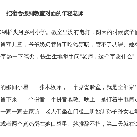
把宿舍搬到教室对面的年轻老师
建清来到桥头河乡村小学。教室里没有电灯，阴天的时候孩子
是留守儿童，爷爷奶奶管得了吃饱穿暖，管不了功课。她
字舔一下笔尖，怯生生地举手问“老师，这个字念什么”
面的那间小屋，一张木板床，一个搪瓷脸盆，就是全部家
子留下来，一个拼音一个拼音地教。晚上，她打着手电筒
，一家一家去家访。老人们坐在门槛上听她讲孙子孙女在
米或者两个煮鸡蛋在她口袋里。她推辞不掉，第二天就在