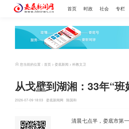
首页
时政
社会
专栏
您当前的位置：
首页
>
娄底新闻
>
科教文卫
从戈壁到湖湘：33年“班
2026-07-09 18:03
娄底新闻网
陈国和
清晨七点半，娄底市第