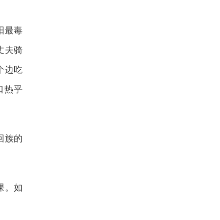
阳最毒
丈夫骑
个边吃
口热乎
回族的
课。如