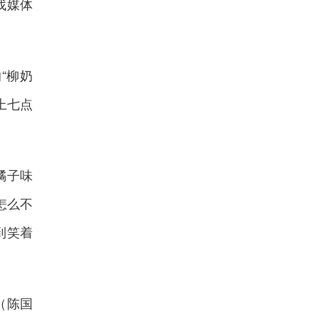
找媒体
“柳奶
上七点
橘子味
怎么不
到笑着
（
陈国