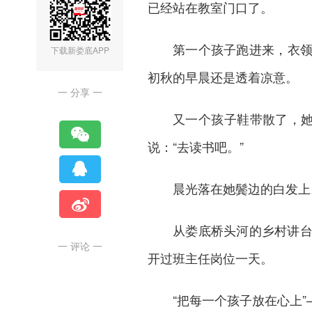
已经站在教室门口了。
第一个孩子跑进来，衣
下载新娄底APP
初秋的早晨还是透着凉意。
一 分享 一
又一个孩子鞋带散了，她
说：“去读书吧。”
晨光落在她鬓边的白发上
从娄底桥头河的乡村讲
一 评论 一
开过班主任岗位一天。
“把每一个孩子放在心上