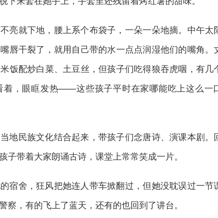
脱下来套在她手上，手套里还残留着烤红薯的甜味。
天不亮就下地，腰上系个布袋子，一朵一朵地摘。中午太
子嘴唇干裂了，就用自己带的水一点点润湿他们的嘴角。
是米饭配炒白菜、土豆丝，但孩子们吃得狼吞虎咽，有几
看着，眼眶发热——这些孩子平时在家哪能吃上这么一
和当地民族文化结合起来，带孩子们念唐诗、演课本剧。
孩子带着大家朗诵古诗，课堂上常常笑成一片。
她的宿舍，狂风把她连人带车掀翻过，但她没耽误过一节
警察，有的飞上了蓝天，还有的也回到了讲台。