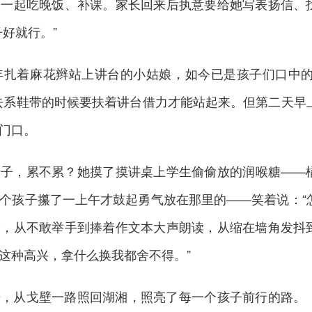
来一起吃晚饭、补课。家长回来后执意要给她写表扬信、
好就行。”
年扎着麻花辫站上讲台的小姑娘，如今已是孩子们口中的
去系鞋带的时候要扶着讲台借力才能站起来。但第二天早
门口。
辈子，累不累？她摸了摸讲桌上学生偷偷放的润喉糖——
个孩子攥了一上午才鼓起勇气放在那里的——笑着说：“
子，从不敢举手到捧着作文本大声朗读，从缩在墙角发抖
这种高兴，拿什么换我都舍不得。”
光，从戈壁一路照回湖湘，照亮了每一个孩子前行的路。