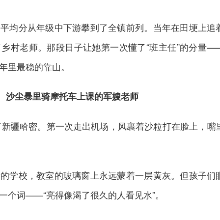
文平均分从年级中下游攀到了全镇前列。当年在田埂上追
乡村老师。那段日子让她第一次懂了“班主任”的分量—
年里最稳的靠山。
沙尘暴里骑摩托车上课的军嫂老师
到了新疆哈密。第一次走出机场，风裹着沙粒打在脸上，嘴
缘的学校，教室的玻璃窗上永远蒙着一层黄灰。但孩子们
一个词——“亮得像渴了很久的人看见水”。