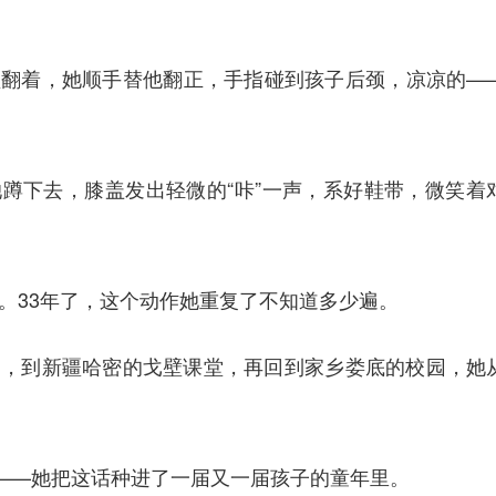
领翻着，她顺手替他翻正，手指碰到孩子后颈，凉凉的—
蹲下去，膝盖发出轻微的“咔”一声，系好鞋带，微笑着
。33年了，这个动作她重复了不知道多少遍。
台，到新疆哈密的戈壁课堂，再回到家乡娄底的校园，她
”——她把这话种进了一届又一届孩子的童年里。