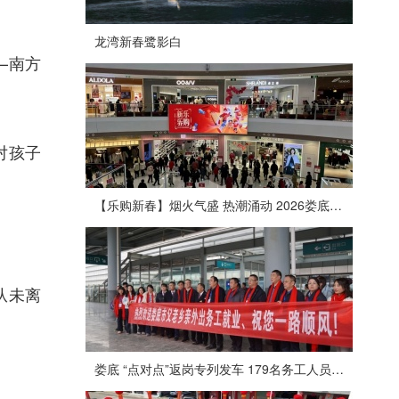
龙湾新春鹭影白
—南方
对孩子
【乐购新春】烟火气盛 热潮涌动 2026娄底春节消费市场喜迎“开门红”
从未离
娄底 “点对点”返岗专列发车 179名务工人员免费赴沪