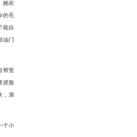
。她在
乡的毛
于能自
动油门
鞋帮里
搓搓脸
水，滴
一个小