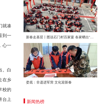
们就凑
看到一
新春走基层丨图说石门村百家宴 各家晒出“拿手菜”
，心一
当。白
走在乡
娄底：非遗进军营 文化迎新春
学校的
讲台上
新闻热榜