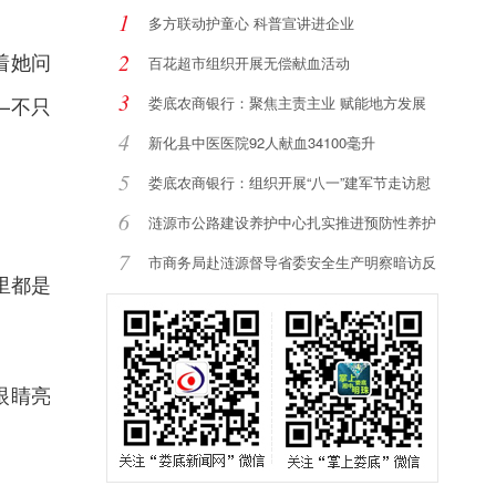
1
多方联动护童心 科普宣讲进企业
着她问
2
百花超市组织开展无偿献血活动
3
—不只
娄底农商银行：聚焦主责主业 赋能地方发展
4
新化县中医医院92人献血34100毫升
5
娄底农商银行：组织开展“八一”建军节走访慰
6
涟源市公路建设养护中心扎实推进预防性养护
提
7
市商务局赴涟源督导省委安全生产明察暗访反
里都是
馈
眼睛亮