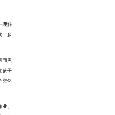
—理解
奖，多
四面黑
住孩子
子突然
作业。