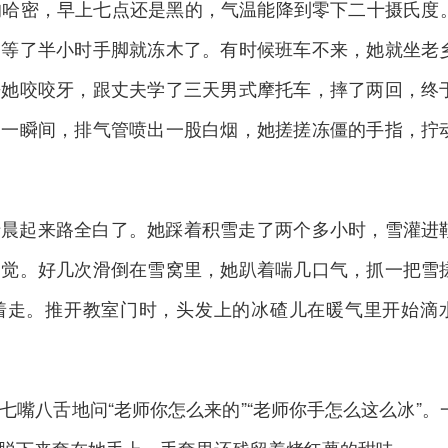
的哈密，早上七点还是黑的，气温能降到零下二十摄氏度
，等了半小时手脚就冻木了。有时候班车不来，她就坐老
来她咬咬牙，跟丈夫学了三天男式摩托车，摔了两回，终
那一瞬间，排气管喷出一股白烟，她搓搓冻僵的手指，拧
清晨起来路全白了。她踩着积雪走了两个多小时，雪灌进
知觉。好几次滑倒在雪窝里，她趴着喘几口气，抓一把雪
着走。推开教室门时，头发上的冰碴儿在暖气里开始滴
七嘴八舌地问“老师你怎么来的”“老师你手怎么这么冰”。