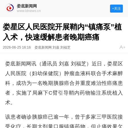
娄底新闻网
+关注
www.ldnews.cn
娄星区人民医院开展鞘内“镇痛泵”植
入术，快速缓解患者晚期癌痛
2026-06-25 16:16
娄底新闻网 刘嘉 刘福芝
娄底新闻网讯（通讯员 刘嘉 刘福芝）近日，娄星区
人民医院（妇幼保健院）肿瘤血液科联合手术麻醉
科，成功为一名晚期胰腺癌合并重度难治性癌痛患
者，实施了局麻下C臂引导鞘内药物输注系统植入
术。
该患者确诊胰腺癌已逾一年，曾于多家三甲医院接
受化疗，长期大剂量口服镇痛药物，但止痛效果欠