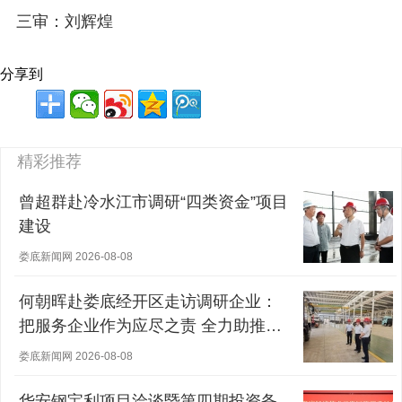
三审：刘辉煌
分享到
精彩推荐
曾超群赴冷水江市调研“四类资金”项目
建设
娄底新闻网 2026-08-08
何朝晖赴娄底经开区走访调研企业：
把服务企业作为应尽之责 全力助推经
营主体稳健发展
娄底新闻网 2026-08-08
华安钢宝利项目洽谈暨第四期投资备