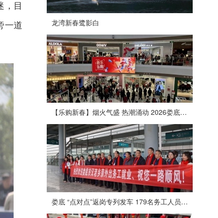
迷，目
龙湾新春鹭影白
旁一道
【乐购新春】烟火气盛 热潮涌动 2026娄底春节消费市场喜迎“开门红”
娄底 “点对点”返岗专列发车 179名务工人员免费赴沪