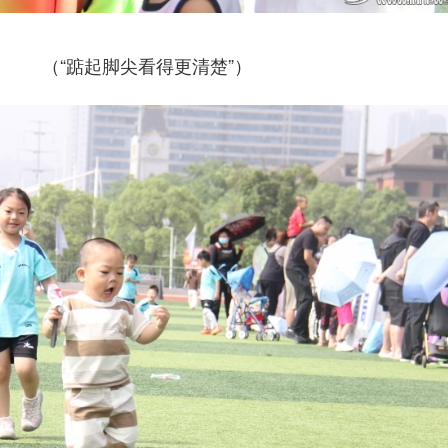
（“踮起脚尖看得更清楚”）