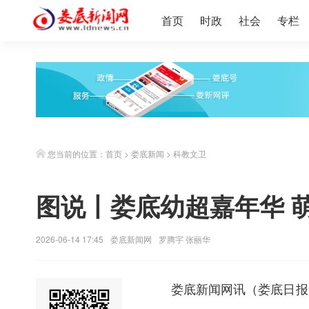
首页
时政
社会
专栏
您当前的位置：
首页
>
娄底新闻
>
科教文卫
图说丨娄底幼超嘉年华 
2026-06-14 17:45
娄底新闻网
罗腾宇 张丽华
娄底新闻网
讯（娄底日报