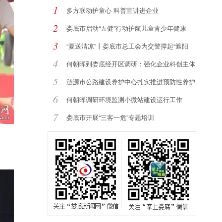
1
多方联动护童心 科普宣讲进企业
2
娄底市启动“五健”行动护航儿童青少年健康
3
“夏送清凉”丨娄底市总工会为交警撑起“遮阳
4
何朝晖到娄底经开区调研：强化企业科创主体
地
5
涟源市公路建设养护中心扎实推进预防性养护
提
6
何朝晖调研环境监测小微站建设运行工作
7
娄底市开展“三客一危”专题培训