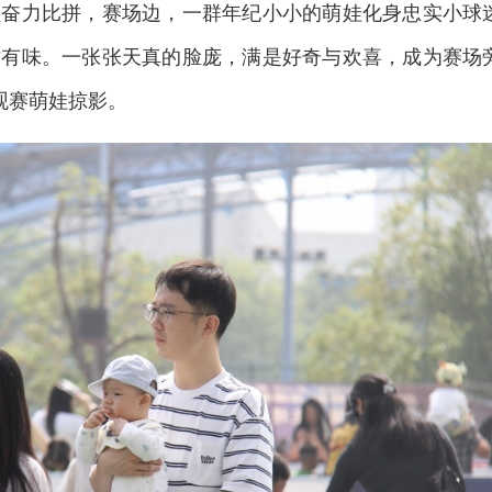
员奋力比拼，赛场边，一群年纪小小的萌娃化身忠实小球
津有味。一张张天真的脸庞，满是好奇与欢喜，成为赛场
观赛萌娃掠影。