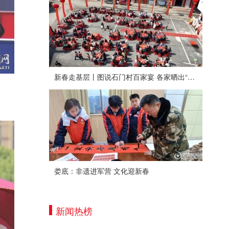
新春走基层丨图说石门村百家宴 各家晒出“拿手菜”
娄底：非遗进军营 文化迎新春
新闻热榜