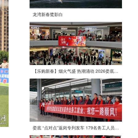
龙湾新春鹭影白
【乐购新春】烟火气盛 热潮涌动 2026娄底春节消费市场喜迎“开门红”
娄底 “点对点”返岗专列发车 179名务工人员免费赴沪