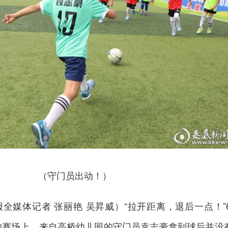
（守门员出动！）
全媒体记者 张丽艳 吴昇威）“拉开距离，退后一点！”6
华的赛场上，来自高桥幼儿园的守门员袁志豪拿到球后并没