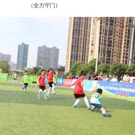
（全力
守门）