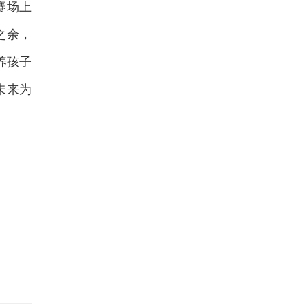
赛场上
之余，
养孩子
未来为