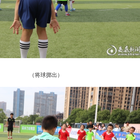
（
将球掷出）