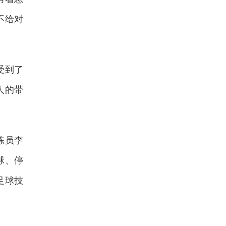
不给对
受到了
人的带
练员李
球、停
足球技