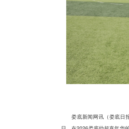
娄底新闻网
讯（娄底日报
日，在2026娄底幼超嘉年