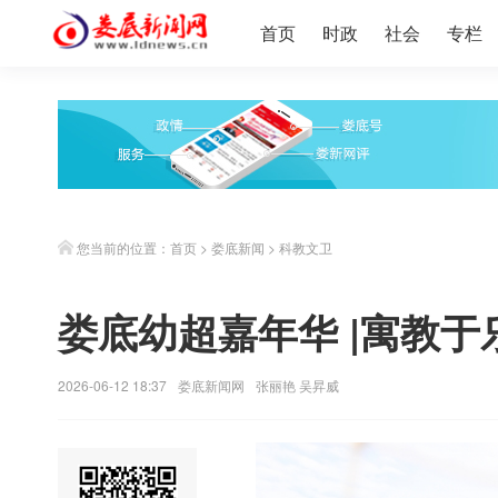
首页
时政
社会
专栏
您当前的位置：
首页
>
娄底新闻
>
科教文卫
娄底幼超嘉年华 |寓教于
2026-06-12 18:37
娄底新闻网
张丽艳 吴昇威