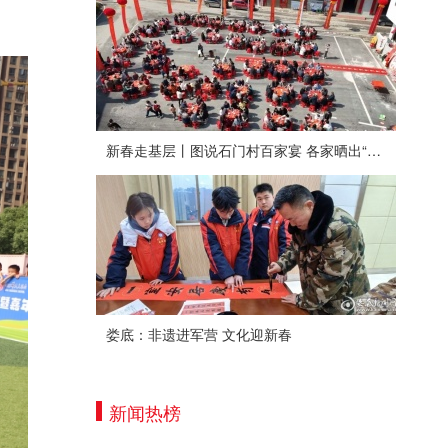
新春走基层丨图说石门村百家宴 各家晒出“拿手菜”
娄底：非遗进军营 文化迎新春
新闻热榜