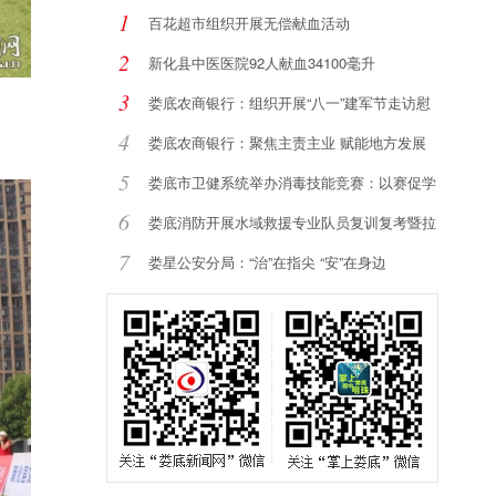
1
百花超市组织开展无偿献血活动
2
新化县中医医院92人献血34100毫升
3
娄底农商银行：组织开展“八一”建军节走访慰
4
娄底农商银行：聚焦主责主业 赋能地方发展
5
娄底市卫健系统举办消毒技能竞赛：以赛促学
强
6
娄底消防开展水域救援专业队员复训复考暨拉
动
7
娄星公安分局：“治”在指尖 “安”在身边