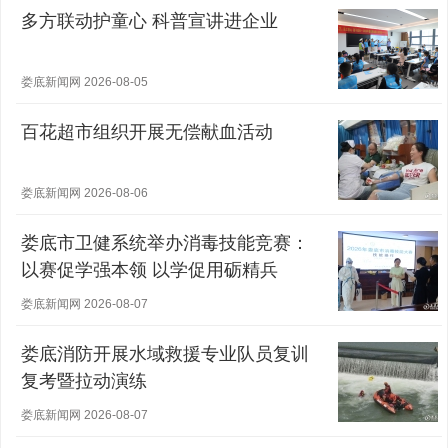
多方联动护童心 科普宣讲进企业
娄底新闻网 2026-08-05
百花超市组织开展无偿献血活动
娄底新闻网 2026-08-06
娄底市卫健系统举办消毒技能竞赛：
以赛促学强本领 以学促用砺精兵
娄底新闻网 2026-08-07
娄底消防开展水域救援专业队员复训
复考暨拉动演练
娄底新闻网 2026-08-07