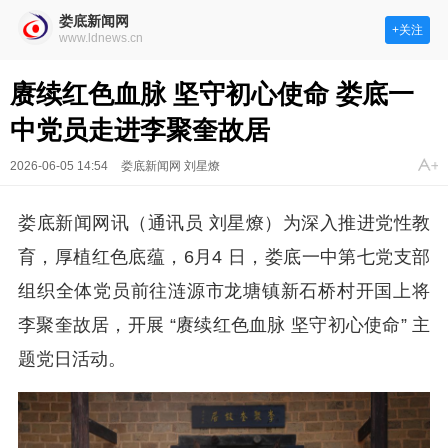
娄底新闻网
+关注
www.ldnews.cn
赓续红色血脉 坚守初心使命 娄底一
中党员走进李聚奎故居
2026-06-05 14:54
娄底新闻网 刘星燎
娄底新闻网讯（通讯员 刘星燎）为深入推进党性教
育，厚植红色底蕴，6月4 日，娄底一中第七党支部
组织全体党员前往涟源市龙塘镇新石桥村开国上将
李聚奎故居，开展 “赓续红色血脉 坚守初心使命” 主
题党日活动。