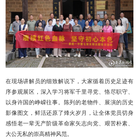
在现场讲解员的细致解说下，大家循着历史足迹有
序参观展区，深入学习将军千里寻党、恪尽职守、
以身许国的峥嵘往事。陈列的老物件、展演的历史
影像图文，鲜活还原了烽火岁月，让全体党员切身
感悟老一辈无产阶级革命家矢志向党、艰苦朴素、
大公无私的崇高精神风范。