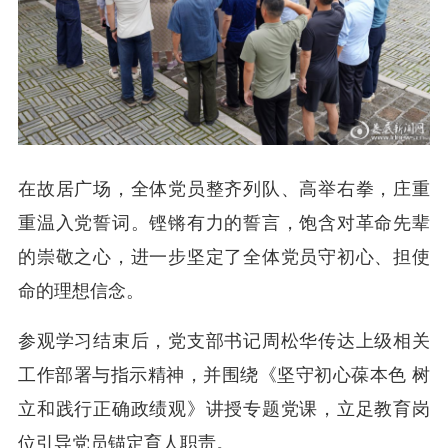
在故居广场，全体党员整齐列队、高举右拳，庄重
重温入党誓词。铿锵有力的誓言，饱含对革命先辈
的崇敬之心，进一步坚定了全体党员守初心、担使
命的理想信念。
参观学习结束后，党支部书记周松华传达上级相关
工作部署与指示精神，并围绕《坚守初心葆本色 树
立和践行正确政绩观》讲授专题党课，立足教育岗
位引导党员锚定育人职责。