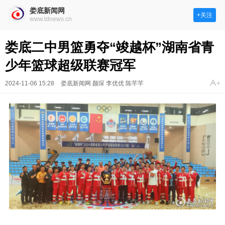
娄底新闻网
+关注
www.ldnews.cn
娄底二中男篮勇夺“竣越杯”湖南省青
少年篮球超级联赛冠军
2024-11-06 15:28
娄底新闻网 颜琛 李优优 陈芊芊