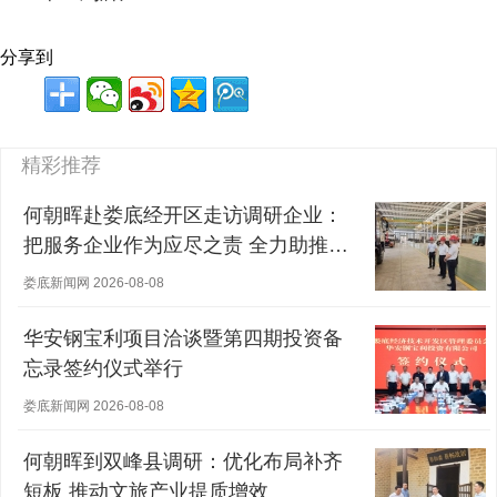
分享到
精彩推荐
何朝晖赴娄底经开区走访调研企业：
把服务企业作为应尽之责 全力助推经
营主体稳健发展
娄底新闻网 2026-08-08
华安钢宝利项目洽谈暨第四期投资备
忘录签约仪式举行
娄底新闻网 2026-08-08
何朝晖到双峰县调研：优化布局补齐
短板 推动文旅产业提质增效