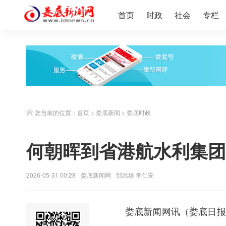
首页
时政
社会
专栏
您当前的位置：
首页
>
娄底新闻
>
娄底时政
何朝晖到省港航水利集团
2026-05-31 00:28
娄底新闻网
邹武雄 李仁安
娄底新闻网
讯（娄底日报