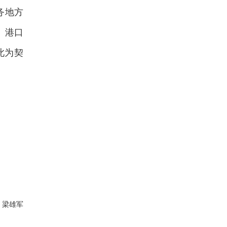
务地方
、港口
此为契
：梁雄军