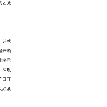
集团党
，并就
程兼顾
战略意
，深度
早日开
良好条