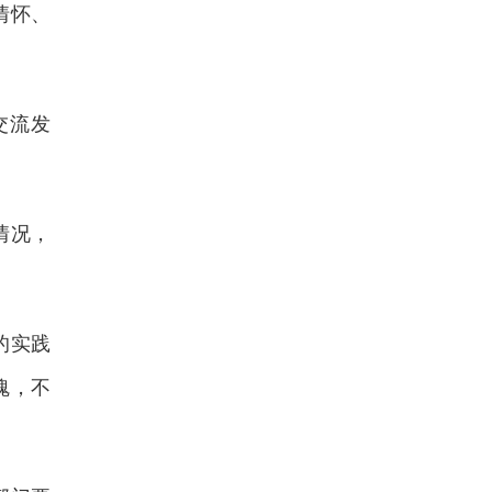
情怀、
交流发
情况，
的实践
魂，不