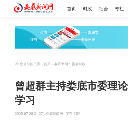
首页
时政
社会
专栏
您当前的位置：
首页
>
娄底新闻
>
娄底时政
曾超群主持娄底市委理论
学习
2025-07-28 21:27
娄底新闻网
罗宗 刘婷