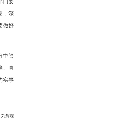
部门要
硬，深
要做好
盼中答
当、真
的实事
：刘辉煌