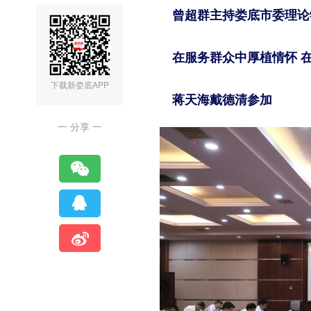
曾超群主持娄底市委理论
在服务群众中厚植情怀 
下载新娄底APP
蒋天海戴德清参加
一 分享 一