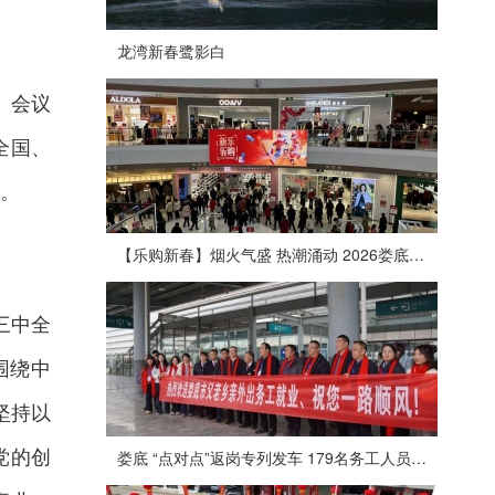
龙湾新春鹭影白
。会议
全国、
。
【乐购新春】烟火气盛 热潮涌动 2026娄底春节消费市场喜迎“开门红”
三中全
围绕中
坚持以
党的创
娄底 “点对点”返岗专列发车 179名务工人员免费赴沪