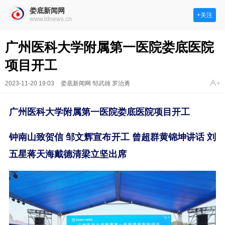
娄底新闻网
+关注
www.ldnews.cn
广州医科大学附属第一医院娄底医院
项目开工
2023-11-20 19:03
娄底新闻网 邹武雄 罗治勇
广州医科大学附属第一医院娄底医院项目开工
钟南山致贺信
邹文辉宣布开工 曾超群黄锦坤讲话
刘
五星
蒋天海戴德清梁立坚出席