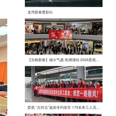
龙湾新春鹭影白
【乐购新春】烟火气盛 热潮涌动 2026娄底春节消费市场喜迎“开门红”
娄底 “点对点”返岗专列发车 179名务工人员免费赴沪