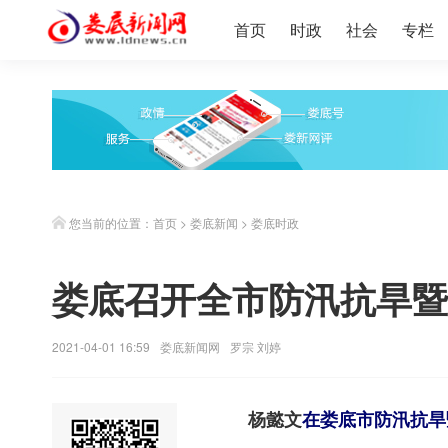
首页
时政
社会
专栏
您当前的位置：
首页
>
娄底新闻
>
娄底时政
娄底召开全市防汛抗旱暨
2021-04-01 16:59
娄底新闻网
罗宗 刘婷
杨懿文
在娄底市防汛抗旱