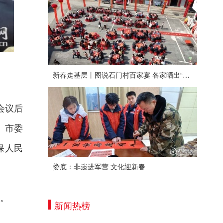
新春走基层丨图说石门村百家宴 各家晒出“拿手菜”
会议后
。市委
保人民
娄底：非遗进军营 文化迎新春
。
新闻热榜