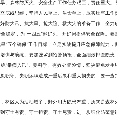
抗旱、森林防灭火、安全生产工作任务艰巨，责任重大。
树立底线思维，坚持人民至上、生命至上，压实压牢工作
做好防大汛、抗大旱、抢大险、救大灾的准备工作，全力
全稳定，为“十四五”起好头、开好局提供安全保障。要
旱“五个确保”工作目标，立足实战提升应急保障能力，
的培训与演练。要加强监测预警预报，全面细致排查隐患
绝“带病入汛”。要科学、有效处置险情，坚决避免发生
玩忽职守、失职渎职造成严重后果和重大损失的，要一查
后，林区人为活动增多，野外用火隐患严重，历来是森林
做到守土有责、守土担责、守土尽责，进一步强化防范意