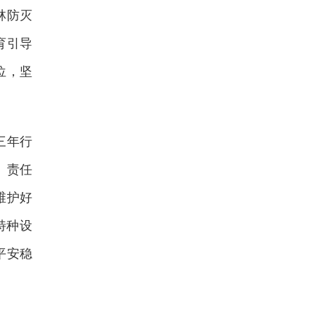
林防灭
育引导
位，坚
三年行
、责任
维护好
特种设
平安稳