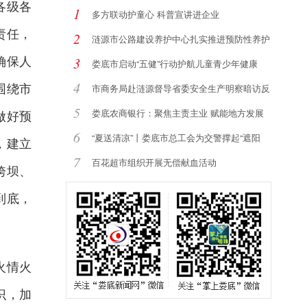
各级各
1
多方联动护童心 科普宣讲进企业
责任，
2
涟源市公路建设养护中心扎实推进预防性养护
确保人
提
3
娄底市启动“五健”行动护航儿童青少年健康
4
围绕市
市商务局赴涟源督导省委安全生产明察暗访反
馈
5
娄底农商银行：聚焦主责主业 赋能地方发展
做好预
6
“夏送清凉”丨娄底市总工会为交警撑起“遮阳
，建立
7
百花超市组织开展无偿献血活动
垮坝、
到底，
火情火
识，加