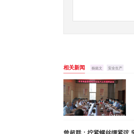
相关新闻
杨懿文
安全生产
曾超群：拧紧螺丝绷紧弦 