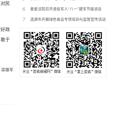
组对民
6
娄星法院召开退役军人“八一”建军节座谈会
7
涟源市开展绿色食品专项培训与监管宣传活动
行好政
，敢于
：梁雄军