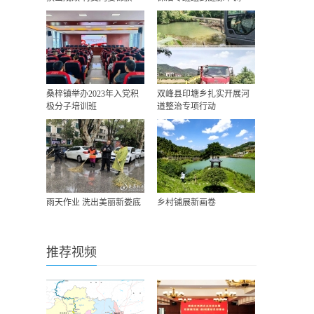
桑梓镇举办2023年入党积
双峰县印塘乡扎实开展河
极分子培训班
道整治专项行动
雨天作业 洗出美丽新娄底
乡村铺展新画卷
推荐视频