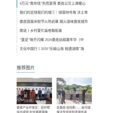
4万元“救命钱”失而复得 娄底公交上演暖心
我们的足球我们的城①｜绿茵响号角 沃土育
娄底首届米粉节火热启幕 烟火滋味激发城市
图说丨乡村夏忙画卷飘稻香
“童足”锋芒闪耀 2026娄底幼超嘉年华（中
文化中国行丨2026“乐越山海·相遇湖南”海
推荐图片
娄星产业开发区：驻村帮
走基层 促创新——省河道
扶出成效 村支两委锦旗
保洁专班组到涟源市调