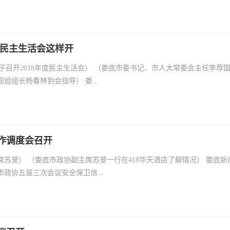
度民主生活会这样开
班子召开2018年度民主生活会） （娄底市委书记、市人大常委会主任李荐
组组长杨春林到会指导） 娄...
作调度会召开
席苏旻） （娄底市政协副主席苏旻一行在418华天酒店了解情况） 娄底新
市政协五届三次会议安全保卫信...