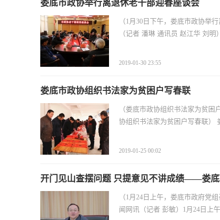
娄底市政协举行离退休老干部迎春座谈会
（1月30日下午，娄底市政协举
（记者 潘琳 通讯员 赵江华 刘明
2019-01-30 23:55
娄底市政协组织书法家为贫困户写春联
（娄底市政协组织书法家为贫困户
协组织书法家为贫困户写春联） 娄
2019-01-25 00:02
开门见山查摆问题 只提意见不讲成绩——娄底市
（1月24日上午，娄底市政府党组
闻网讯（记者 彭敏）1月24日上午