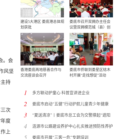
建设​5大港区 娄底港总体规
娄底市召开双拥办主任会
划获批
议暨双拥模范城（县）创
会。会
香港娄底两地慈善合作与
娄底市侨联到娄星区梽木
作风坚
交流座谈会召开
村开展“走找想促”活动
贵主持
1
多方联动护童心 科普宣讲进企业
2
娄底市启动“五健”行动护航儿童青少年健康
第三次
3
“夏送清凉”丨娄底市总工会为交警撑起“遮阳
7年度
4
涟源市公路建设养护中心扎实推进预防性养护
工作上
提
5
娄底市开展“三客一危”专题培训