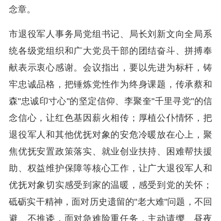
念章。
市退役军人事务局党组书记、局长刘新文向全局系
统各级党组织和广大党员干部的团结奋斗、拼搏奉
献表示衷心感谢。会议指出，要以先进为标杆，铸
牢忠诚品格，把锤炼党性作为终身课题，传承蔡和
森"忠诚印寸心"的坚定信仰、李聚奎"千里寻党"的信
念信心，让红色基因薪火相传；厚植公仆情怀，把
退役军人和其他优抚对象的安危冷暖放在心上，聚
焦优抚安置政策落实、就业创业扶持、困难帮扶援
助、权益维护保障等核心工作，让广大退役军人和
优抚对象切实感受到家的温暖，感受到党的关怀；
砥砺实干精神，面对历史遗留的"老大难"问题，不回
避、不推诿，面对急难险重任务，主动请缨、昼夜