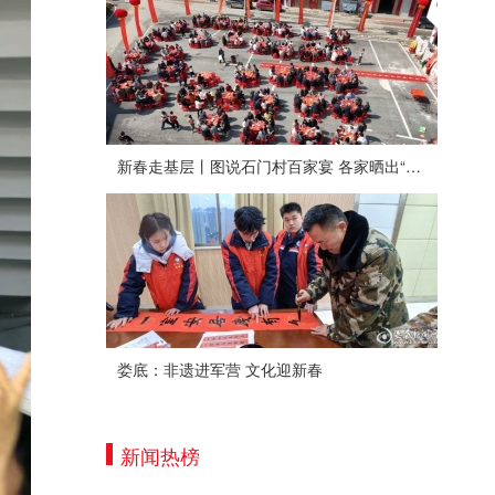
新春走基层丨图说石门村百家宴 各家晒出“拿手菜”
娄底：非遗进军营 文化迎新春
新闻热榜