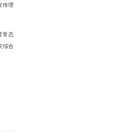
宣传理
普常态
灾综合