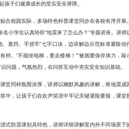
起孩子们健康成长的坚实安全屏障。
、贴合校园实际，多场特色科普课堂同步在各校有序开展
0余名小学生认真聆听“地震来了怎么办？”专题讲座。讲师
地、遮挡、手抓牢”七字口诀，边讲解边示范标准避险动
有样。“不能坐电梯，要走楼梯！”“被困要保存体力，敲
常识问题，气氛热烈，在问答互动中夯实安全知识基础。
普课堂同样氛围浓厚，讲师以幽默风趣的讲解，将地震成
问答中，让孩子们在欢声笑语中牢记关键避险要领，课堂
沉浸式防震课别具特色，讲师详细讲解室内外不同场景下