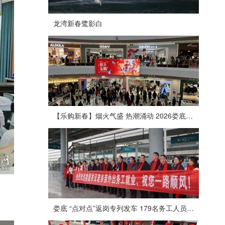
龙湾新春鹭影白
【乐购新春】烟火气盛 热潮涌动 2026娄底春节消费市场喜迎“开门红”
娄底 “点对点”返岗专列发车 179名务工人员免费赴沪