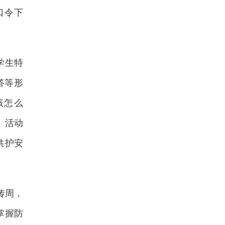
口令下
学生特
答等形
该怎么
。活动
共护安
传周，
掌握防