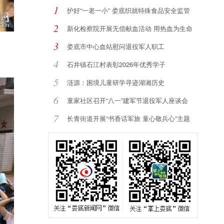
1
护好“一老一小” 娄底织就特殊食品安全监管
2
新化检察院开展无偿献血活动 用热血为生命
加
3
娄底市中心血站慰问退役军人职工
4
石井镇石江村表彰2026年优秀学子
5
涟源：困境儿童研学寻迹湖湘历史
6
童家社区召开“八一”建军节退役军人座谈会
7
长青街道开展“书香话军旅 童心敬兵心”主题