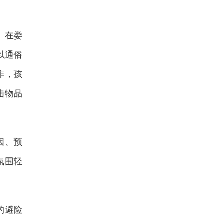
。在娄
以通俗
作，孩
击物品
因、预
氛围轻
的避险