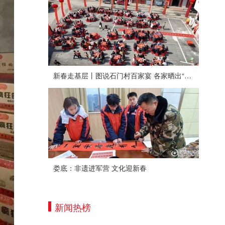
新春走基层丨图说石门村百家宴 各家晒出“拿手菜”
娄底：非遗进军营 文化迎新春
新闻热榜