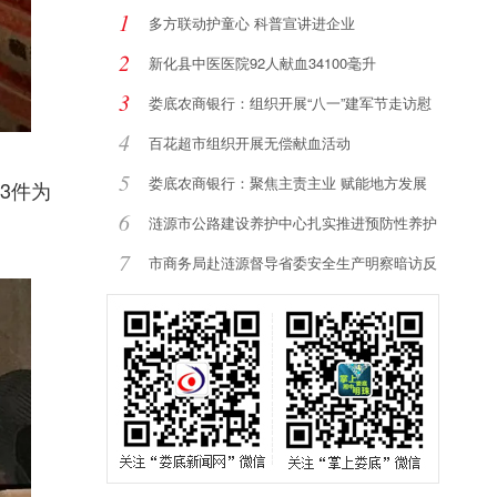
1
多方联动护童心 科普宣讲进企业
2
新化县中医医院92人献血34100毫升
3
娄底农商银行：组织开展“八一”建军节走访慰
4
百花超市组织开展无偿献血活动
5
娄底农商银行：聚焦主责主业 赋能地方发展
3件为
6
涟源市公路建设养护中心扎实推进预防性养护
提
7
市商务局赴涟源督导省委安全生产明察暗访反
馈