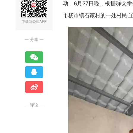
动，6月27日晚，根据群众
市
杨市镇石家村的一处村民自
下载新娄底APP
一 分享 一
一 评论 一