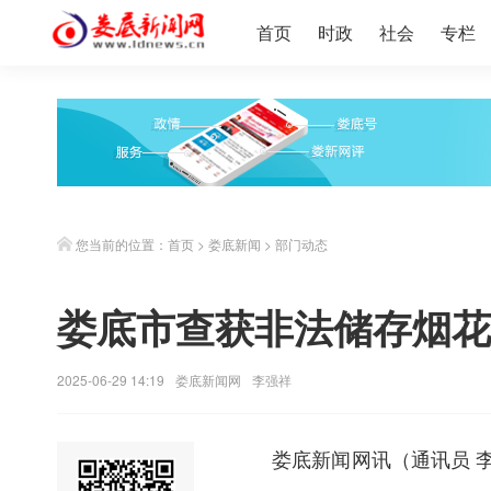
首页
时政
社会
专栏
您当前的位置：
首页
>
娄底新闻
>
部门动态
娄底市查获非法储存烟花
2025-06-29 14:19
娄底新闻网
李强祥
娄底新闻网
讯（通讯员 