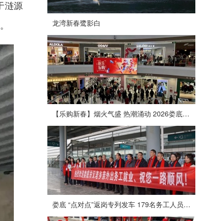
于
涟源
龙湾新春鹭影白
。
【乐购新春】烟火气盛 热潮涌动 2026娄底春节消费市场喜迎“开门红”
娄底 “点对点”返岗专列发车 179名务工人员免费赴沪