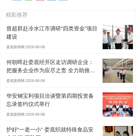
精彩推荐
曾超群赴冷水江市调研“四类资金”项目
建设
娄底新闻网 2026-08-08
何朝晖赴娄底经开区走访调研企业：
把服务企业作为应尽之责 全力助推经
营主体稳健发展
娄底新闻网 2026-08-08
华安钢宝利项目洽谈暨第四期投资备
忘录签约仪式举行
娄底新闻网 2026-08-08
护好“一老一小” 娄底织就特殊食品安