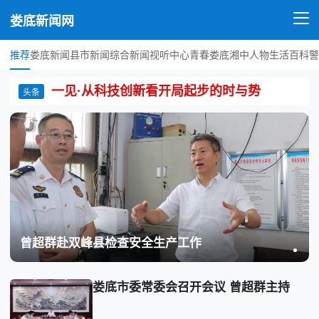
娄底新闻网
推荐
娄底新闻
县市新闻
综合新闻
视听中心
青春娄底
湘中人物
生活百科
警
一见·从科技创新看开局起步的时与势
头条
曾超群赴双峰县检查安全生产工作
娄底市委常委会召开会议 曾超群主持