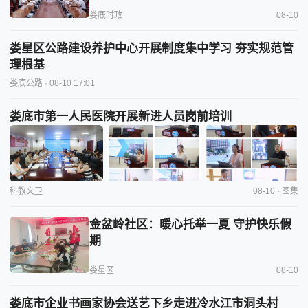
娄底时政
08-10
娄星区公路建设养护中心开展制度集中学习 夯实规范管
理根基
娄底公路
· 08-10 17:01
娄底市第一人民医院开展新进人员岗前培训
科教文卫
08-10 · 图集
金盆岭社区：暖心托举一夏 守护快乐假
期
娄星区
08-10
娄底市企业书画家协会送艺下乡走进冷水江市洞头村