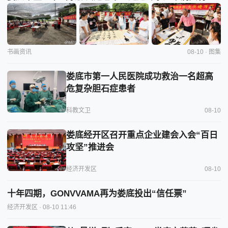
书画资讯
08-10 · 图集
娄底市第一人民医院成功救治一名超高
危复杂胆石症患者
科教文卫
08-10
娄底经开区召开重点企业建会入会“百日
攻坚”推进会
经济开发区
08-10
十年四期，GONVVAMA再为娄底投出“信任票”
经济开发区
· 08-10 11:46