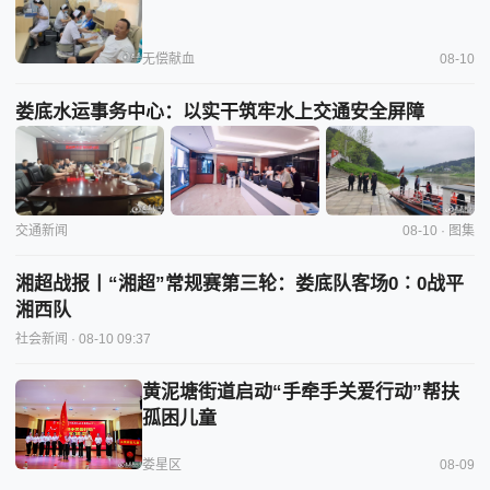
无偿献血
08-10
娄底水运事务中心：以实干筑牢水上交通安全屏障
交通新闻
08-10 · 图集
湘超战报丨“湘超”常规赛第三轮：娄底队客场0∶0战平
湘西队
社会新闻
· 08-10 09:37
黄泥塘街道启动“手牵手关爱行动”帮扶
孤困儿童
娄星区
08-09