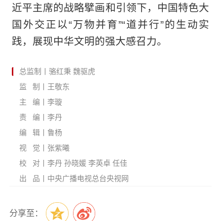
近平主席的战略擘画和引领下，中国特色大
国外交正以“万物并育”“道并行”的生动实
践，展现中华文明的强大感召力。
总监制丨骆红秉 魏驱虎
监 制丨王敬东
主 编丨李璇
责 编丨李丹
编 辑丨鲁杨
视 觉丨张紫曦
校 对丨李丹 孙晓媛 李英卓 任佳
出 品丨中央广播电视总台央视网
分享至：