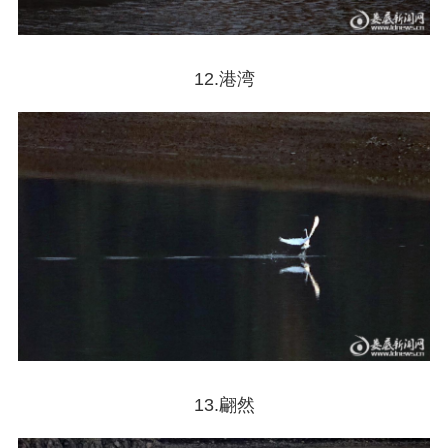
12.港湾
13.翩然