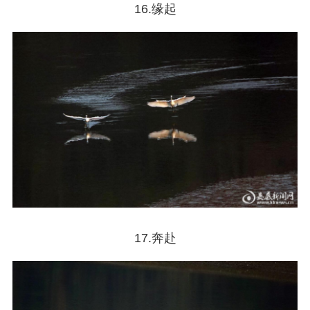
16.缘起
17.奔赴