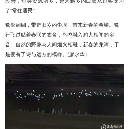
改善，鱼类资源增多，越来越多的白鹭从过客变为
了“常住居民”。
鹭影翩翩，带走旧岁的尘埃，带来新春的希望。鹭
行飞过贴着春联的农舍，鸟鸣融入鸡犬相闻的乡
音，自然的野趣与人间烟火相融，新春的龙湾，于
是便有了诗与远方的模样。(廖永华）