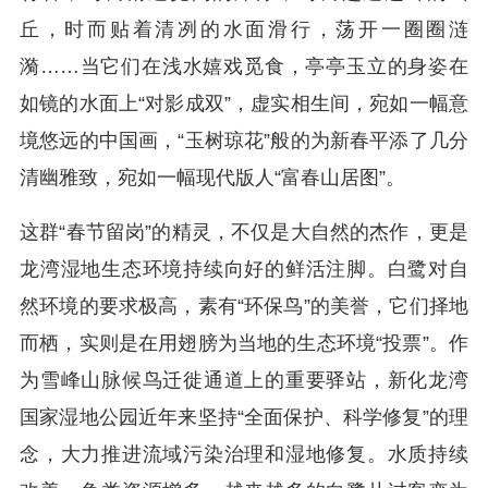
丘，时而贴着清冽的水面滑行，荡开一圈圈涟
漪……当它们在浅水嬉戏觅食，亭亭玉立的身姿在
如镜的水面上“对影成双”，虚实相生间，宛如一幅意
境悠远的中国画，“玉树琼花”般的为新春平添了几分
清幽雅致，宛如一幅现代版人“富春山居图”。
这群“春节留岗”的精灵，不仅是大自然的杰作，更是
龙湾湿地生态环境持续向好的鲜活注脚。白鹭对自
然环境的要求极高，素有“环保鸟”的美誉，它们择地
而栖，实则是在用翅膀为当地的生态环境“投票”。作
为雪峰山脉候鸟迁徙通道上的重要驿站，新化龙湾
国家湿地公园近年来坚持“全面保护、科学修复”的理
念，大力推进流域污染治理和湿地修复。水质持续