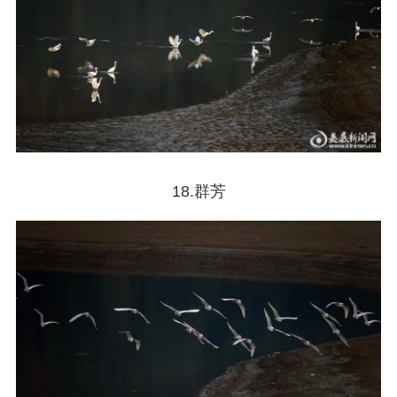
18.群芳