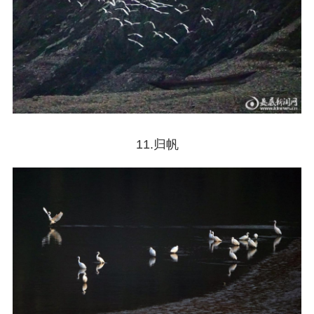
11.归帆