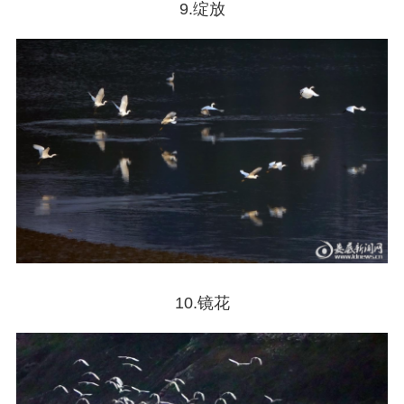
9.绽放
10.镜花