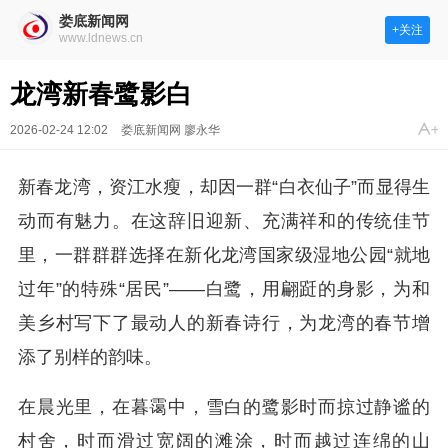
娄底新闻网
+关注
www.ldnews.cn
龙湾新春鹭影白
2026-02-24 12:02
娄底新闻网 廖永华
新春龙湾，资江水瘦，却因一群“白衣仙子”而显得生
动而有魅力。在这辞旧迎新、充满祥和的传统佳节
里，一群群群选择在新化龙湾国家级湿地公园“就地
过年”的特殊“居民”——白鹭，用翩跹的身影，为和
美乡村写下了最动人的新春诗行，为龙湾的春节增
添了别样的韵味。
在晨光里，在暮霭中，雪白的鹭影时而掠过静谧的
村舍，时而滑过宽阔的滩涂，时而越过连绵的山