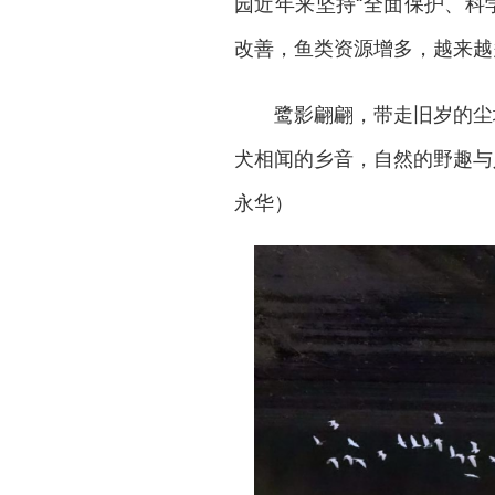
园近年来坚持“全面保护、科
改善，鱼类资源增多，越来越
鹭影翩翩，带走旧岁的尘
犬相闻的乡音，自然的野趣与
永华）