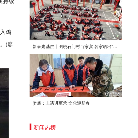
质持续
入鸡
。(廖
新春走基层丨图说石门村百家宴 各家晒出“拿手菜”
娄底：非遗进军营 文化迎新春
新闻热榜