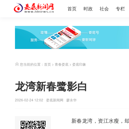
首页
时政
社会
专栏
您当前的位置：
首页
>
青春娄底
>
娄底印象
龙湾新春鹭影白
2026-02-24 12:02
娄底新闻网
廖永华
新春龙湾，资江水瘦，却