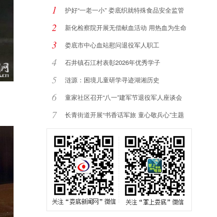
1
护好“一老一小” 娄底织就特殊食品安全监管
2
新化检察院开展无偿献血活动 用热血为生命
加
3
娄底市中心血站慰问退役军人职工
4
石井镇石江村表彰2026年优秀学子
5
涟源：困境儿童研学寻迹湖湘历史
6
童家社区召开“八一”建军节退役军人座谈会
7
长青街道开展“书香话军旅 童心敬兵心”主题