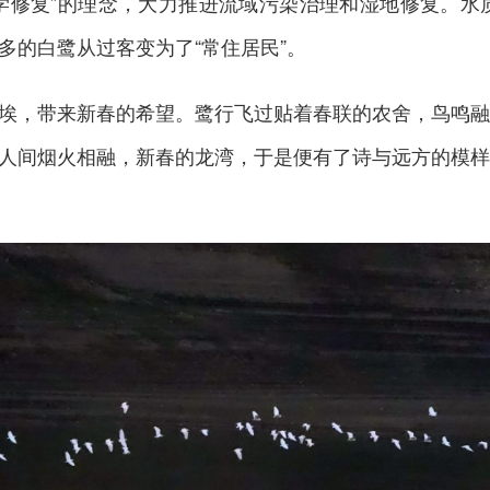
学修复”的理念，大力推进流域污染治理和湿地修复。水
多的白鹭从过客变为了“常住居民”。
埃，带来新春的希望。鹭行飞过贴着春联的农舍，鸟鸣融
人间烟火相融，新春的龙湾，于是便有了诗与远方的模样