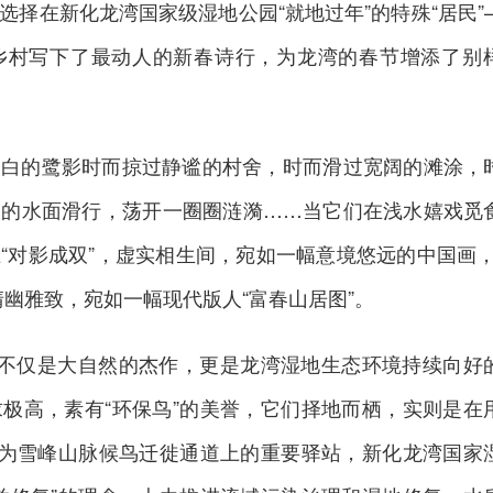
选择在新化龙湾国家级湿地公园“就地过年”的特殊“居民”
乡村写下了最动人的新春诗行，为龙湾的春节增添了别
雪白的鹭影时而掠过静谧的村舍，时而滑过宽阔的滩涂，
冽的水面滑行，荡开一圈圈涟漪……当它们在浅水嬉戏觅
“对影成双”，虚实相生间，宛如一幅意境悠远的中国画，
清幽雅致，宛如一幅现代版人“富春山居图”。
，不仅是大自然的杰作，更是龙湾湿地生态环境持续向好
极高，素有“环保鸟”的美誉，它们择地而栖，实则是在
作为雪峰山脉候鸟迁徙通道上的重要驿站，新化龙湾国家