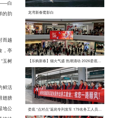
——白
龙湾新春鹭影白
样的韵
时而越
食，亭
“玉树
【乐购新春】烟火气盛 热潮涌动 2026娄底春节消费市场喜迎“开门红”
的鲜活
用翅膀
湿地公
娄底 “点对点”返岗专列发车 179名务工人员免费赴沪