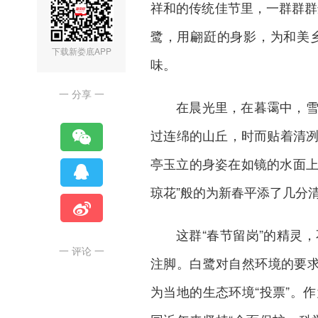
祥和的传统佳节里，一群群群
鹭，用翩跹的身影，为和美
下载新娄底APP
味。
一 分享 一
在晨光里，在暮霭中，
过连绵的山丘，时而贴着清
亭玉立的身姿在如镜的水面上
琼花”般的为新春平添了几分
这群“春节留岗”的精灵
一 评论 一
注脚。白鹭对自然环境的要求
为当地的生态环境“投票”。